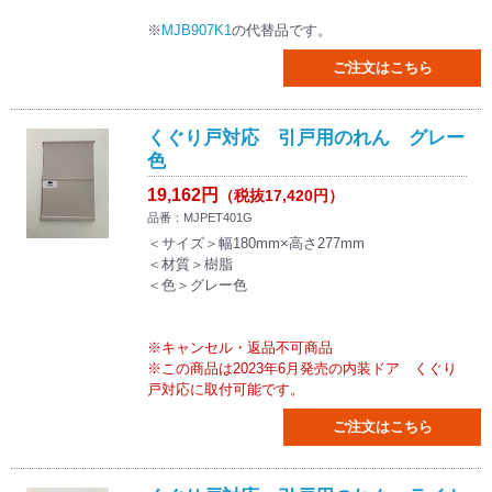
※
MJB907K1
の代替品です。
ご注文はこちら
くぐり戸対応 引戸用のれん グレー
色
19,162円
（税抜17,420円）
品番：MJPET401G
＜サイズ＞幅180mm×高さ277mm
＜材質＞樹脂
＜色＞グレー色
※キャンセル・返品不可商品
※この商品は2023年6月発売の内装ドア くぐり
戸対応に取付可能です。
ご注文はこちら