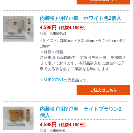
内装引戸用Y戸車 ホワイト色2個入
4,598円
（税抜4,180円）
品番：MJB908W1
<サイズ>上部61mm×下部56mm×高さ50mm×奥行
18mm
＜材質＞樹脂
注意事項:商品図面で「交換用戸車一覧」を掲載さ
せて頂いております。本部品購入前に該当する戸
車である事を必ずご確認をお願いします。
※
MJB907W1
の代替品です。
ご注文はこちら
内装引戸用Y戸車 ライトブラウン2
個入
4,598円
（税抜4,180円）
品番：MJB908N1