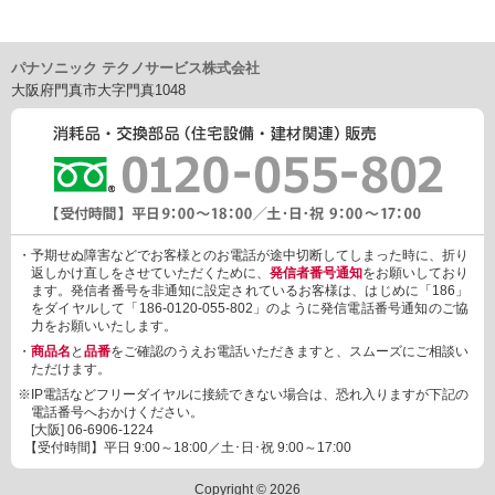
パナソニック テクノサービス株式会社
大阪府門真市大字門真1048
・予期せぬ障害などでお客様とのお電話が途中切断してしまった時に、折り
返しかけ直しをさせていただくために、
発信者番号通知
をお願いしており
ます。発信者番号を非通知に設定されているお客様は、はじめに「186」
をダイヤルして「186-0120-055-802」のように発信電話番号通知のご協
力をお願いいたします。
・
商品名
と
品番
をご確認のうえお電話いただきますと、スムーズにご相談い
ただけます。
※IP電話などフリーダイヤルに接続できない場合は、恐れ入りますが下記の
電話番号へおかけください。
[大阪]
06-6906-1224
【受付時間】平日 9:00～18:00／土･日･祝 9:00～17:00
Copyright © 2026