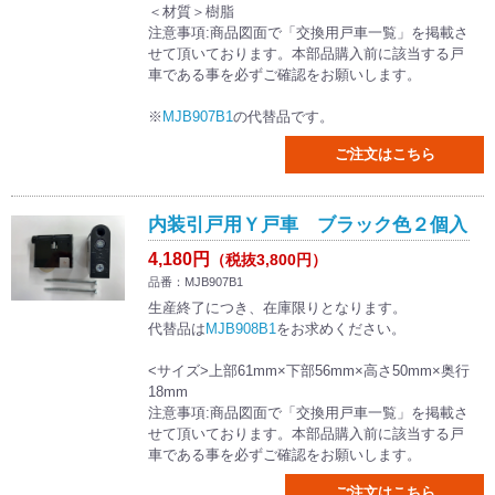
＜材質＞樹脂
注意事項:商品図面で「交換用戸車一覧」を掲載さ
せて頂いております。本部品購入前に該当する戸
車である事を必ずご確認をお願いします。
※
MJB907B1
の代替品です。
ご注文はこちら
内装引戸用Ｙ戸車 ブラック色２個入
4,180円
（税抜3,800円）
品番：MJB907B1
生産終了につき、在庫限りとなります。
代替品は
MJB908B1
をお求めください。
<サイズ>上部61mm×下部56mm×高さ50mm×奥行
18mm
注意事項:商品図面で「交換用戸車一覧」を掲載さ
せて頂いております。本部品購入前に該当する戸
車である事を必ずご確認をお願いします。
ご注文はこちら