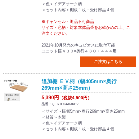
＜色＞イデアオーク柄
＜セット内容＞棚板１枚・受け部品４個
※キャンセル・返品不可商品
サイズ・色柄・対象本体品番をお確かめの上、ご
注文ください。
2021年10月発売のキュビオスに取付可能
ユニット幅４３０×奥行４３０・４４４用
ご注文はこちら
追加棚 ＥＶ柄（幅405mm×奥行
269mm×高さ25mm）
5,390円
（税抜4,900円）
品番：QFR1P04AMKEV
＜サイズ＞幅405mm×奥行269mm×高さ25mm
＜材質＞木製
＜色＞イデアオーク柄
＜セット内容＞棚板１枚・受け部品４個