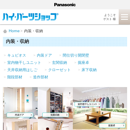
ようこそ
ゲスト 様
Home
内装・収納
内装・収納
キュビオス
内装ドア
間仕切り開閉壁
室内物干しユニット
玄関収納
掘座卓
天井収納用はしご
クローゼット
床下収納
階段部材
造作部材