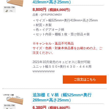
419mm×高さ25mm）
8,800円
（税抜8,000円）
品番：QFR1P05CMKEV
＜サイズ＞幅525mm×奥行419mm×高さ25mm
＜材質＞木製
＜色＞イデアオーク柄
＜セット内容＞棚板１枚・受け部品４個
※キャンセル・返品不可商品
サイズ・色柄・対象本体品番をお確かめの上、ご
注文ください。
2021年10月発売のキュビオスに取付可能
ユニット幅５５０×奥行４３０・４４４用
vvvvvvvvvvvvv
ご注文はこちら
追加棚 ＥＶ柄（幅525mm×奥行
269mm×高さ25mm）
6,380円
（税抜5,800円）