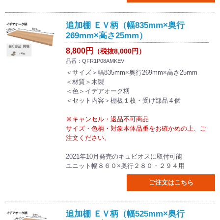
追加棚 ＥＶ柄（幅835mm×奥行
269mm×高さ25mm）
8,800円
（税抜8,000円）
品番：QFR1P08AMKEV
＜サイズ＞幅835mm×奥行269mm×高さ25mm
＜材質＞木製
＜色＞イデアオーク柄
＜セット内容＞棚板１枚・受け部品４個
※キャンセル・返品不可商品
サイズ・色柄・対象本体品番をお確かめの上、ご
注文ください。
2021年10月発売のキュビオスに取付可能
ユニット幅８６０×奥行２８０・２９４用
ご注文はこちら
追加棚 ＥＶ柄（幅525mm×奥行