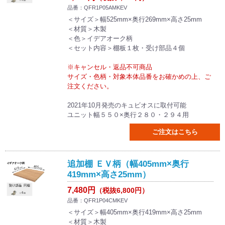
品番：QFR1P05AMKEV
＜サイズ＞幅525mm×奥行269mm×高さ25mm
＜材質＞木製
＜色＞イデアオーク柄
＜セット内容＞棚板１枚・受け部品４個
※キャンセル・返品不可商品
サイズ・色柄・対象本体品番をお確かめの上、ご
注文ください。
2021年10月発売のキュビオスに取付可能
ユニット幅５５０×奥行２８０・２９４用
ご注文はこちら
追加棚 ＥＶ柄（幅405mm×奥行
419mm×高さ25mm）
7,480円
（税抜6,800円）
品番：QFR1P04CMKEV
＜サイズ＞幅405mm×奥行419mm×高さ25mm
＜材質＞木製