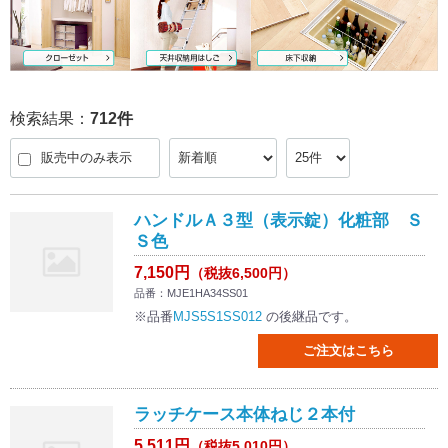
検索結果：
712
件
販売中のみ表示
ハンドルＡ３型（表示錠）化粧部 Ｓ
Ｓ色
7,150円
（税抜6,500円）
品番：MJE1HA34SS01
※品番
MJS5S1SS012
の後継品です。
ご注文はこちら
ラッチケース本体ねじ２本付
5,511円
（税抜5,010円）