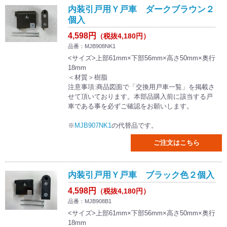
内装引戸用Ｙ戸車 ダークブラウン２
個入
4,598円
（税抜4,180円）
品番：MJB908NK1
<サイズ>上部61mm×下部56mm×高さ50mm×奥行
18mm
＜材質＞樹脂
注意事項:商品図面で「交換用戸車一覧」を掲載さ
せて頂いております。本部品購入前に該当する戸
車である事を必ずご確認をお願いします。
※
MJB907NK1
の代替品です。
ご注文はこちら
内装引戸用Ｙ戸車 ブラック色２個入
4,598円
（税抜4,180円）
品番：MJB908B1
<サイズ>上部61mm×下部56mm×高さ50mm×奥行
18mm