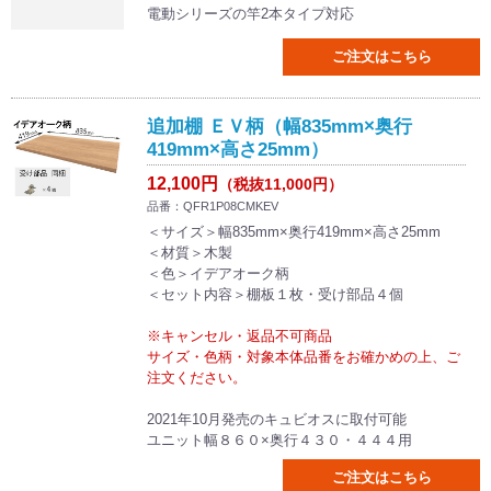
電動シリーズの竿2本タイプ対応
ご注文はこちら
追加棚 ＥＶ柄（幅835mm×奥行
419mm×高さ25mm）
12,100円
（税抜11,000円）
品番：QFR1P08CMKEV
＜サイズ＞幅835mm×奥行419mm×高さ25mm
＜材質＞木製
＜色＞イデアオーク柄
＜セット内容＞棚板１枚・受け部品４個
※キャンセル・返品不可商品
サイズ・色柄・対象本体品番をお確かめの上、ご
注文ください。
2021年10月発売のキュビオスに取付可能
ユニット幅８６０×奥行４３０・４４４用
ご注文はこちら