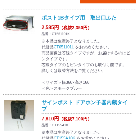
ポスト1Bタイプ用 取出口ふた
2,585円
（税抜2,350円）
品番：CT651101K
※本品は生産終了となりました。
代替品
CT651101L
をお求めください。
商品画像は芯線タイプですが、お届けするのはピ
ンタイプです。
芯線タイプのもピンタイプのも取付可能です。
詳しくは取替方法をご覧ください。
＜サイズ＞幅366×高さ166
＜色＞スモークブルー
サインポスト ドアホン子器内蔵タイ
プ
7,810円
（税抜7,100円）
品番：CT155A10
※本品は生産終了となりました。
代替品
CT155A10K
をお求めください。