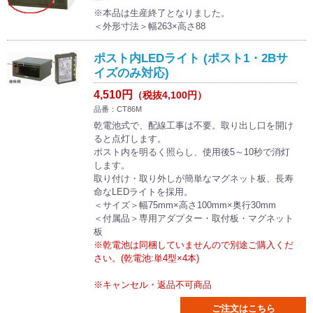
※本品は生産終了となりました。
＜外形寸法＞幅263×高さ88
ポスト内LEDライト (ポスト1・2Bサ
イズのみ対応)
4,510円
（税抜4,100円）
品番：CT86M
乾電池式で、配線工事は不要。取り出し口を開け
ると点灯します。
ポスト内を明るく照らし、使用後5～10秒で消灯
します。
取り付け・取り外しが簡単なマグネット板、長寿
命なLEDライトを採用。
＜サイズ＞幅75mm×高さ100mm×奥行30mm
＜付属品＞専用アダプター・取付板・マグネット
板
※乾電池は同梱していませんので別途ご購入くだ
さい。(乾電池:単4型×4本)
※キャンセル・返品不可商品
ご注文はこちら