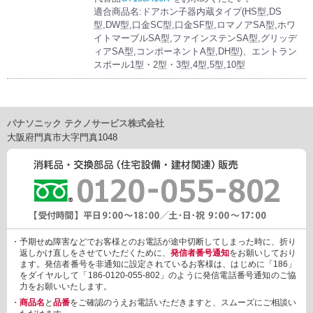
適合商品名:ドアホン子器内蔵タイプ(HS型,DS
型,DW型,口金SC型,口金SF型,ロマノアSA型,ホワ
イトマーブルSA型,ファインステンSA型,グリッデ
ィアSA型,コンポーネントA型,DH型)、エントラン
スポール1型・2型・3型,4型,5型,10型
パナソニック テクノサービス株式会社
大阪府門真市大字門真1048
・予期せぬ障害などでお客様とのお電話が途中切断してしまった時に、折り
返しかけ直しをさせていただくために、
発信者番号通知
をお願いしており
ます。発信者番号を非通知に設定されているお客様は、はじめに「186」
をダイヤルして「186-0120-055-802」のように発信電話番号通知のご協
力をお願いいたします。
・
商品名
と
品番
をご確認のうえお電話いただきますと、スムーズにご相談い