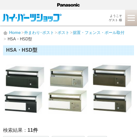
ようこそ
ゲスト 様
Home
外まわり･ポスト
ポスト
据置・フェンス・ポール取付
HSA・HSD型
HSA・HSD型
検索結果：
11
件