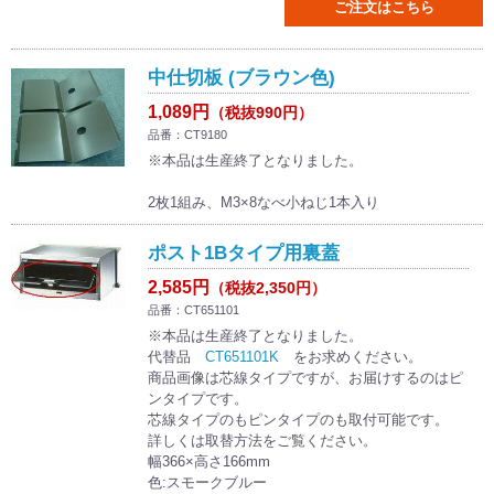
ご注文はこちら
中仕切板 (ブラウン色)
1,089円
（税抜990円）
品番：CT9180
※本品は生産終了となりました。
2枚1組み、M3×8なべ小ねじ1本入り
ポスト1Bタイプ用裏蓋
2,585円
（税抜2,350円）
品番：CT651101
※本品は生産終了となりました。
代替品
CT651101K
をお求めください。
商品画像は芯線タイプですが、お届けするのはピ
ンタイプです。
芯線タイプのもピンタイプのも取付可能です。
詳しくは取替方法をご覧ください。
幅366×高さ166mm
色:スモークブルー