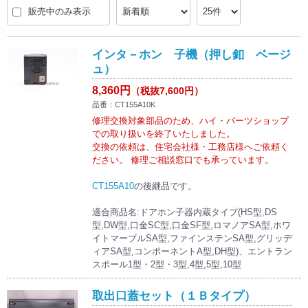
販売中のみ表示
インタ－ホン 子機（押し釦 ベージ
ュ）
8,360円
（税抜7,600円）
品番：CT155A10K
修理交換対象部品のため、ハイ・パーツショップ
での取り扱いを終了いたしました。
交換の依頼は、住宅会社様・工務店様へご依頼く
ださい。 修理ご相談窓口でも承っています。
CT155A10
の後継品です。
適合商品名:ドアホン子器内蔵タイプ(HS型,DS
型,DW型,口金SC型,口金SF型,ロマノアSA型,ホワ
イトマーブルSA型,ファインステンSA型,グリッデ
ィアSA型,コンポーネントA型,DH型)、エントラン
スポール1型・2型・3型,4型,5型,10型
取出口蓋セット（１Ｂタイプ）