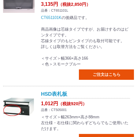
3,135円
（税抜2,850円）
品番：CT651101L
CT651101K
の後継品です。
商品画像は芯線タイプですが、お届けするのはピ
ンタイプです。
芯線タイプのもピンタイプのも取付可能です。
詳しくは取替方法をご覧ください。
＜サイズ＞幅366×高さ166
＜色＞スモークブルー
ご注文はこちら
HSD表札板
1,012円
（税抜920円）
品番：CT505001
＜サイズ＞幅263mm×高さ88mm
左仕様・右仕様に関わらずどちらでもご使用いた
だけます。