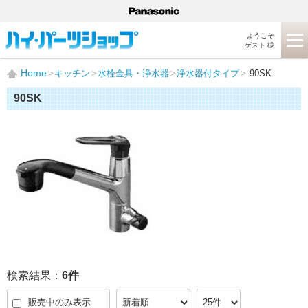
ようこそ
ゲスト 様
Home
キッチン
水栓金具・浄水器
浄水器付タイプ
90SK
90SK
検索結果：
6
件
販売中のみ表示