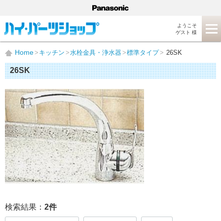
ようこそ
ゲスト 様
Home
キッチン
水栓金具・浄水器
標準タイプ
26SK
26SK
検索結果：
2
件