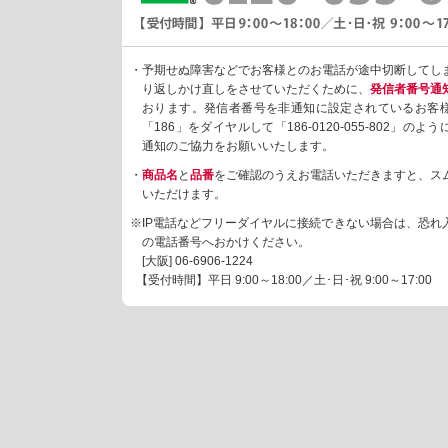
・予期せぬ障害などでお客様とのお電話が途中切断してし
り返しかけ直しをさせていただくために、
発信者番号通
おります。発信者番号を非通知に設定されているお客
「186」をダイヤルして「186-0120-055-802」の
通知のご協力をお願いいたします。
・
商品名
と
品番
をご確認のうえお電話いただきますと、ス
いただけます。
※IP電話などフリーダイヤルに接続できない場合は、恐れ
の電話番号へおかけください。
[大阪]
06-6906-1224
【受付時間】平日 9:00～18:00／土･日･祝 9:00～17:00