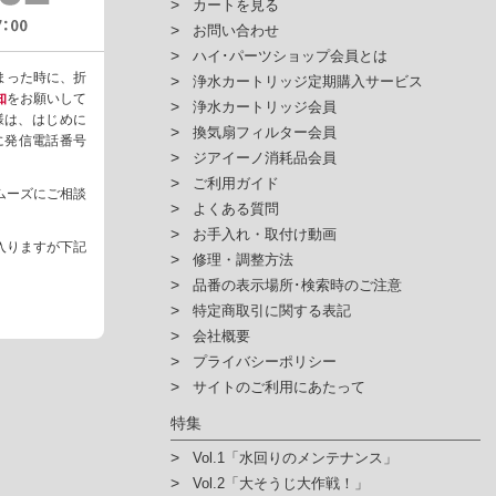
カートを見る
お問い合わせ
ハイ･パーツショップ会員とは
まった時に、折
浄水カートリッジ定期購入サービス
知
をお願いして
浄水カートリッジ会員
様は、はじめに
換気扇フィルター会員
ように発信電話番号
ジアイーノ消耗品会員
ご利用ガイド
ムーズにご相談
よくある質問
お手入れ・取付け動画
入りますが下記
修理・調整方法
品番の表示場所･検索時のご注意
特定商取引に関する表記
会社概要
プライバシーポリシー
サイトのご利用にあたって
特集
Vol.1「水回りのメンテナンス」
Vol.2「大そうじ大作戦！」