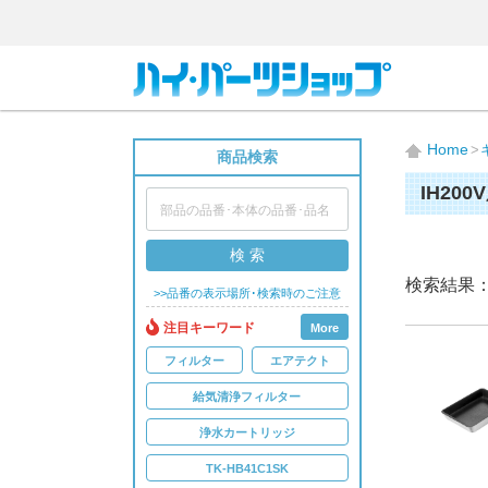
Home
商品検索
IH20
検 索
検索結果
>>品番の表示場所･検索時のご注意
注目キーワード
More
フィルター
エアテクト
給気清浄フィルター
浄水カートリッジ
TK-HB41C1SK