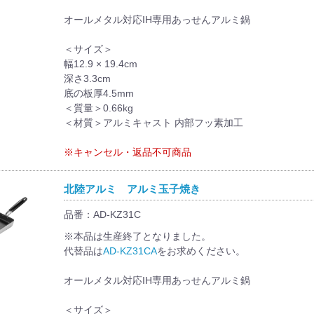
オールメタル対応IH専用あっせんアルミ鍋
＜サイズ＞
幅12.9 × 19.4cm
深さ3.3cm
底の板厚4.5mm
＜質量＞0.66kg
＜材質＞アルミキャスト 内部フッ素加工
※キャンセル・返品不可商品
北陸アルミ アルミ玉子焼き
品番：AD-KZ31C
※本品は生産終了となりました。
代替品は
AD-KZ31CA
をお求めください。
オールメタル対応IH専用あっせんアルミ鍋
＜サイズ＞