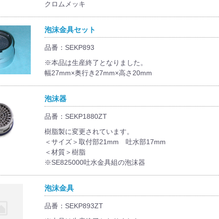
クロムメッキ
泡沫金具セット
品番：SEKP893
※本品は生産終了となりました。
幅27mm×奥行き27mm×高さ20mm
泡沫器
品番：SEKP1880ZT
樹脂製に変更されています。
＜サイズ＞取付部21mm 吐水部17mm
＜材質＞樹脂
※SE825000吐水金具組の泡沫器
泡沫金具
品番：SEKP893ZT