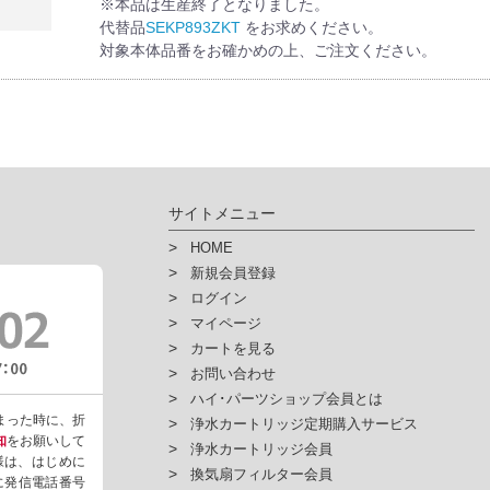
※本品は生産終了となりました。
代替品
SEKP893ZKT
をお求めください。
対象本体品番をお確かめの上、ご注文ください。
サイトメニュー
HOME
新規会員登録
ログイン
マイページ
カートを見る
お問い合わせ
ハイ･パーツショップ会員とは
まった時に、折
浄水カートリッジ定期購入サービス
知
をお願いして
浄水カートリッジ会員
様は、はじめに
換気扇フィルター会員
ように発信電話番号