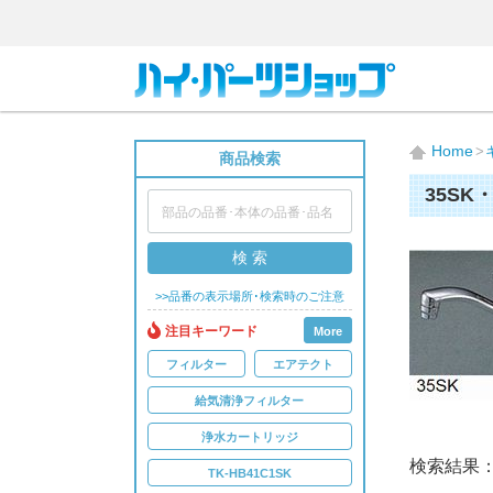
Home
商品検索
35SK・
検 索
>>品番の表示場所･検索時のご注意
注目キーワード
More
フィルター
エアテクト
給気清浄フィルター
浄水カートリッジ
検索結果
TK-HB41C1SK