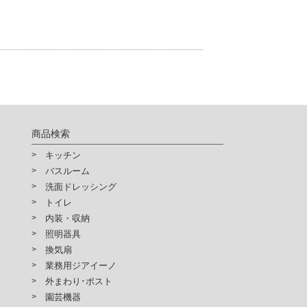
商品検索
キッチン
バスルーム
洗面ドレッシング
トイレ
内装・収納
照明器具
換気扇
業務用ジアイーノ
外まわり･ポスト
園芸機器