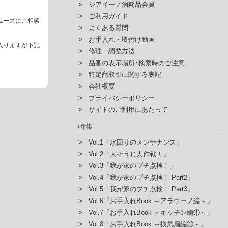
ジアイーノ消耗品会員
ご利用ガイド
ムーズにご相談
よくある質問
お手入れ・取付け動画
入りますが下記
修理・調整方法
品番の表示場所･検索時のご注意
特定商取引に関する表記
会社概要
プライバシーポリシー
サイトのご利用にあたって
特集
Vol.1「水回りのメンテナンス」
Vol.2「大そうじ大作戦！」
Vol.3「我が家のプチ点検！」
Vol.4「我が家のプチ点検！ Part2」
Vol.5「我が家のプチ点検！ Part3」
Vol.6「お手入れBook ～アラウーノ編～」
Vol.7「お手入れBook ～キッチン編①～」
Vol.8「お手入れBook ～換気扇編①～」