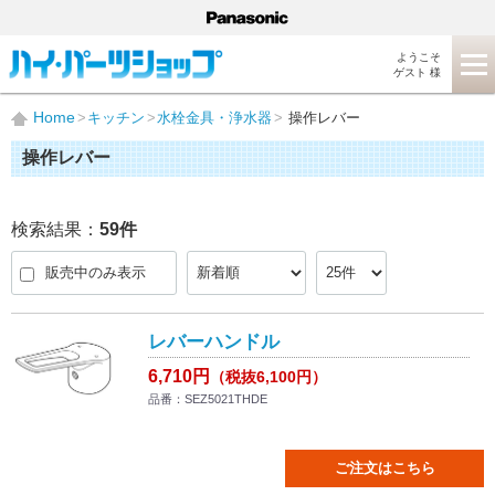
ようこそ
ゲスト 様
Home
キッチン
水栓金具・浄水器
操作レバー
操作レバー
検索結果：
59
件
販売中のみ表示
レバーハンドル
6,710円
（税抜6,100円）
品番：SEZ5021THDE
ご注文はこちら