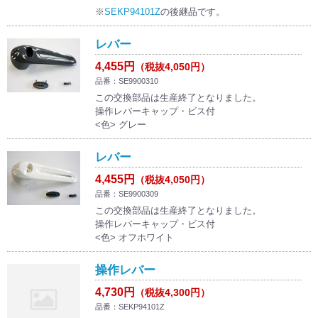
※
SEKP94101Z
の後継品です。
レバー
4,455円
（税抜4,050円）
品番：SE9900310
この交換部品は生産終了となりました。
操作レバーキャップ・ビス付
<色> グレー
レバー
4,455円
（税抜4,050円）
品番：SE9900309
この交換部品は生産終了となりました。
操作レバーキャップ・ビス付
<色> オフホワイト
操作レバー
4,730円
（税抜4,300円）
品番：SEKP94101Z