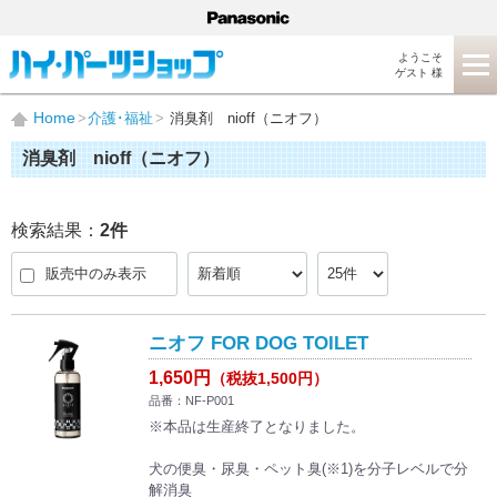
ようこそ
ゲスト 様
Home
介護･福祉
消臭剤 nioff（ニオフ）
消臭剤 nioff（ニオフ）
検索結果：
2
件
販売中のみ表示
ニオフ FOR DOG TOILET
1,650円
（税抜1,500円）
品番：NF-P001
※本品は生産終了となりました。
犬の便臭・尿臭・ペット臭(※1)を分子レベルで分
解消臭