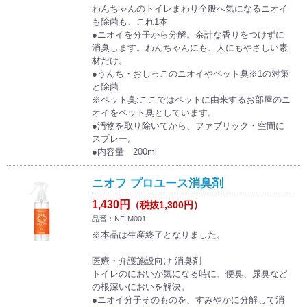
わんちゃんのトイレまわり全般へ気になるニオイ
も除菌も、これ1本
●ニオイを分子から分解。余計な香りをつけずに
消臭します。わんちゃんにも、人にもやさしい素
材だけ。
●うんち・おしっこのニオイやペット臭※1の対策
と除菌
※ペット臭:ここではペットに由来するお部屋のニ
オイをペット臭としています。
●汚物を取り除いてから、ファブリック・空間に
スプレー。
●内容量 200ml
ニオフ プロユース消臭剤
1,430円
（税抜1,300円）
品番：NF-M001
※本品は生産終了となりました。
医療・介護施設向け 消臭剤
トイレのにおいが気になる時に、便臭、尿臭など
の根深いにおいを解決。
●ニオイ分子そのものを、すみやかに分解して消