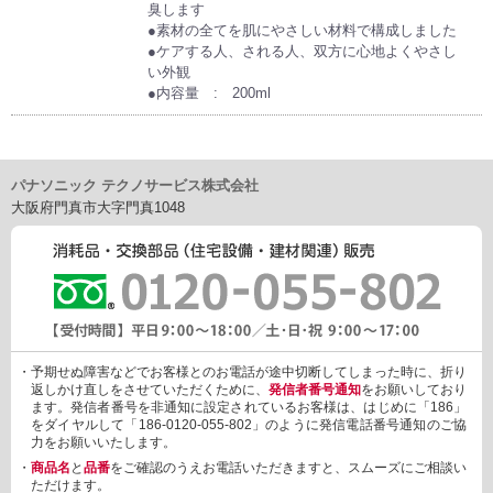
臭します
●素材の全てを肌にやさしい材料で構成しました
●ケアする人、される人、双方に心地よくやさし
い外観
●内容量 : 200ml
パナソニック テクノサービス株式会社
大阪府門真市大字門真1048
・予期せぬ障害などでお客様とのお電話が途中切断してしまった時に、折り
返しかけ直しをさせていただくために、
発信者番号通知
をお願いしており
ます。発信者番号を非通知に設定されているお客様は、はじめに「186」
をダイヤルして「186-0120-055-802」のように発信電話番号通知のご協
力をお願いいたします。
・
商品名
と
品番
をご確認のうえお電話いただきますと、スムーズにご相談い
ただけます。