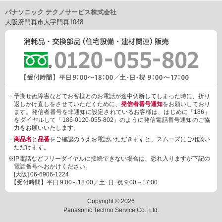
パナソニック テクノサービス株式会社
大阪府門真市大字門真1048
・予期せぬ障害などでお客様とのお電話が途中切断してしまった時に、折り
返しかけ直しをさせていただくために、
発信者番号通知
をお願いしており
ます。発信者番号を非通知に設定されているお客様は、はじめに「186」
をダイヤルして「186-0120-055-802」のように発信電話番号通知のご協
力をお願いいたします。
・
商品名
と
品番
をご確認のうえお電話いただきますと、スムーズにご相談い
ただけます。
※IP電話などフリーダイヤルに接続できない場合は、恐れ入りますが下記の
電話番号へおかけください。
[大阪]
06-6906-1224
【受付時間】平日 9:00～18:00／土･日･祝 9:00～17:00
Copyright © 2026
Panasonic Techno Service Co., Ltd.