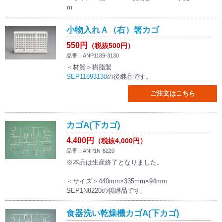
ｍ
小物入れＡ（右）箸カゴ
550円
（税抜500円）
品番：ANP1189-3130
＜材質＞樹脂製
SEP11893130
の後継品です。
ご注文はこちら
カゴA(下カゴ)
4,400円
（税抜4,000円）
品番：ANP1N-8220
※本品は生産終了となりました。
＜サイズ＞440mm×335mm×94mm
SEP1N8220の後継品です。
食器洗い乾燥機カゴA(下カゴ)