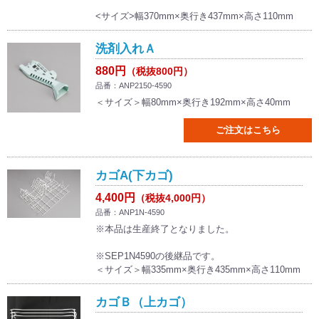
<サイズ>幅370mm×奥行き437mm×高さ110mm
洗剤入れＡ
880円
（税抜800円）
品番：ANP2150-4590
＜サイズ＞幅80mm×奥行き192mm×高さ40mm
ご注文はこちら
カゴA(下カゴ)
4,400円
（税抜4,000円）
品番：ANP1N-4590
※本品は生産終了となりました。
※SEP1N4590の後継品です。
＜サイズ＞幅335mm×奥行き435mm×高さ110mm
カゴＢ（上カゴ）