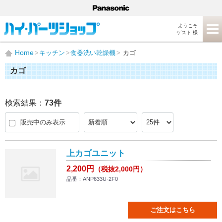
ようこそ
ゲスト 様
Home
キッチン
食器洗い乾燥機
カゴ
カゴ
検索結果：
73
件
販売中のみ表示
上カゴユニット
2,200円
（税抜2,000円）
品番：ANP633U-2F0
ご注文はこちら