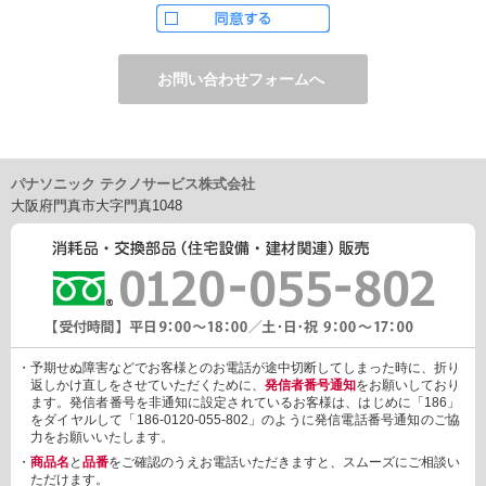
ただし、お申し込みフォーム上でご希望の方のみに、下記サービ
スをご提供することがあります。
・電子メール、ダイレクトメールなどによる情報のご提供
（1）ご提供情報の分野
・住宅関連設備・建材、家電製品、住まいづくり(新築・リフォー
ム)関連情報
・介護サービス、防犯設備・防犯サービス、生活便利サービス、
車載関連商品など
パナソニック テクノサービス株式会社
（2）ご提供情報の概要
大阪府門真市大字門真1048
・商品、サービスに関するご提案
・商品サポート、メンテナンスに関するご提案
・キャンペーン、フェアー、イベントに関する情報ご提供
・アンケート、商品モニターに関する情報ご提供など
3. 個人情報の提供
あらかじめご本人様からご了解いただいている場合や法令で認め
られている場合を除き、個人情報を第三者に提供または開示いた
しません。
・予期せぬ障害などでお客様とのお電話が途中切断してしまった時に、折り
しかしながら、お客様がクレジットカード決済をご利用される場
返しかけ直しをさせていただくために、
発信者番号通知
をお願いしており
合に限り、カード発行会社が行なう不正利用検知・防止「3Dセキ
ます。発信者番号を非通知に設定されているお客様は、はじめに「186」
ュア2.0」のために、お客様が利用するカード発行会社及び、決済
をダイヤルして「186-0120-055-802」のように発信電話番号通知のご協
代行会社：GMOペイメントゲートウェイ（第三者）に、下記の情
力をお願いいたします。
報を開示し、本人認証を行います。
・
商品名
と
品番
をご確認のうえお電話いただきますと、スムーズにご相談い
・金額など、決済に関する情報
ただけます。
・お客様のデバイス情報