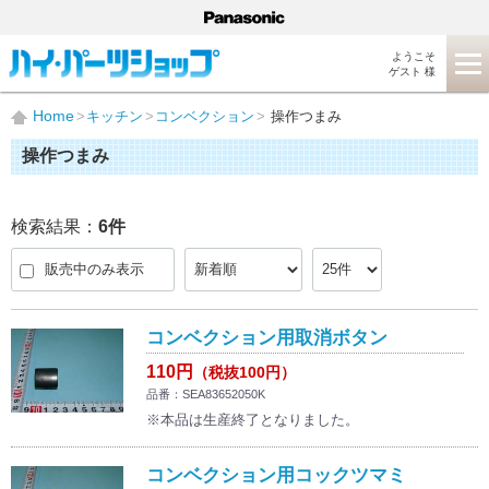
ようこそ
ゲスト 様
Home
キッチン
コンベクション
操作つまみ
操作つまみ
検索結果：
6
件
販売中のみ表示
コンベクション用取消ボタン
110円
（税抜100円）
品番：SEA83652050K
※本品は生産終了となりました。
コンベクション用コックツマミ