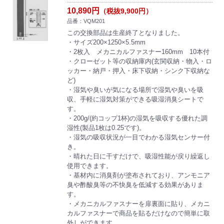
10,890円
（税抜9,900円）
品番：VQM201
この交換部品は生産終了となりました。
・サイズ200×1250×5.5mm
・2枚入 メカニカルファスナー160mm 10本付
・クローゼット等の収納庫内(玄関収納・物入・ロ
ッカー・納戸・押入・床下収納・シンク下収納な
ど)
・湿気や臭いが気になる場所で湿気や臭いを吸
収、手軽に湿気対策ができる吸湿消臭シートで
す。
・200g/(約コップ1杯)の湿気を吸収する優れた調
湿性(製品1枚は0.25です)。
・湿気の吸収状況が一目でわかる湿気センサー付
き。
・晴れた日に干すだけで、吸湿性能が戻り繰返し
使用できます。
・基材内に消臭剤が塗布されており、アンモニア
臭や酢酸臭等の不快臭を低減する効果がありま
す。
・メカニカルファスナーを扉裏面に貼り、メカニ
カルファスナーで商品を貼るだけなので簡単に取
外しができます。