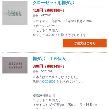
クローゼット用棚ダボ
418円
（税抜380円）
品番：KR70942
＜サイズ＞上部径φ7 下部径φ3 長さ20mm
＜色＞シルバー
１セット１０個入り
全シリーズの全てに取り付けられます。
ご注文はこちら
棚ダボ １６個入
380円
（税抜345円）
品番：QC01001
※本品は生産終了となりました。
代替品
QC01002
をお求めください。
樹脂製可動棚用
１セット１６個入り
＜サイズ＞ダボﾞ頭φ５、脚φ３、長さ16.5mm