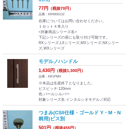
77円
（税抜70円）
品番：KR9900132
在庫についてはお問い合わせください。
１セット４本入り
<対象商品シリーズ名>
下記シリーズの扉にも取り付け可能です。
RXシリーズ,LXシリーズ,MXシリーズ,NXシリー
ズ,WXシリーズ
モデルノハンドル
1,430円
（税抜1,300円）
品番：KR1PMH
※本品は生産終了となりました。
ビスピッチ:120mm
色:パールシルバー
対象シリーズ名:インタルシオモデルノ対応
つまみ(CSII仕様・ゴールド Y・M・N
柄用)ビス別
501円
（税抜455円）