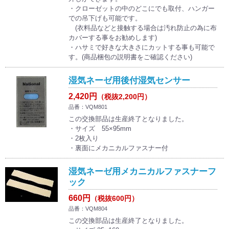
・クローゼットの中のどこにでも取付、ハンガー
での吊下げも可能です。
(衣料品などと接触する場合は汚れ防止の為に布
カバーする事をお勧めします)
・ハサミで好きな大きさにカットする事も可能で
す。(商品梱包の説明書をご確認ください)
湿気ネーゼ用後付湿気センサー
2,420円
（税抜2,200円）
品番：VQM801
この交換部品は生産終了となりました。
・サイズ 55×95mm
・2枚入り
・裏面にメカニカルファスナー付
湿気ネーゼ用メカニカルファスナーフ
ック
660円
（税抜600円）
品番：VQM804
この交換部品は生産終了となりました。