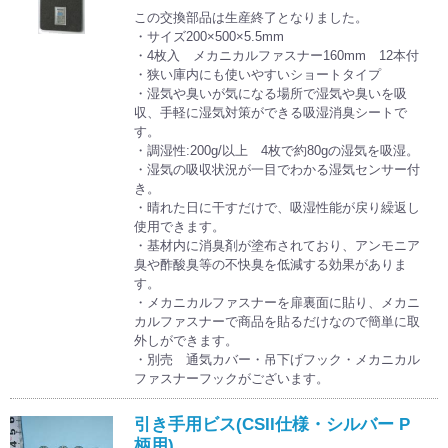
この交換部品は生産終了となりました。
・サイズ200×500×5.5mm
・4枚入 メカニカルファスナー160mm 12本付
・狭い庫内にも使いやすいショートタイプ
・湿気や臭いが気になる場所で湿気や臭いを吸
収、手軽に湿気対策ができる吸湿消臭シートで
す。
・調湿性:200g/以上 4枚で約80gの湿気を吸湿。
・湿気の吸収状況が一目でわかる湿気センサー付
き。
・晴れた日に干すだけで、吸湿性能が戻り繰返し
使用できます。
・基材内に消臭剤が塗布されており、アンモニア
臭や酢酸臭等の不快臭を低減する効果がありま
す。
・メカニカルファスナーを扉裏面に貼り、メカニ
カルファスナーで商品を貼るだけなので簡単に取
外しができます。
・別売 通気カバー・吊下げフック・メカニカル
ファスナーフックがございます。
引き手用ビス(CSII仕様・シルバー P
柄用)