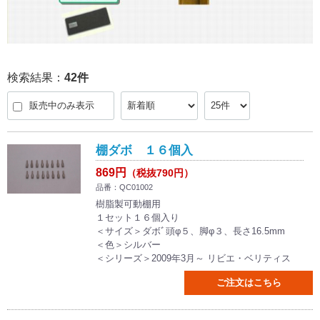
検索結果：
42
件
販売中のみ表示
棚ダボ １６個入
869円
（税抜790円）
品番：QC01002
樹脂製可動棚用
１セット１６個入り
＜サイズ＞ダボﾞ頭φ５、脚φ３、長さ16.5mm
＜色＞シルバー
＜シリーズ＞2009年3月～ リビエ・ベリティス
ご注文はこちら