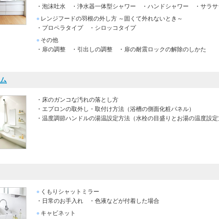
・泡沫吐水
・浄水器一体型シャワー
・ハンドシャワー
・サラサ
●
レンジフードの羽根の外し方 ～固くて外れないとき～
・プロペラタイプ
・シロッコタイプ
●
その他
・扉の調整 ・引出しの調整
・扉の耐震ロックの解除のしかた
ム
・床のガンコな汚れの落とし方
・エプロンの取外し・取付け方法
（浴槽の側面化粧パネル）
・温度調節ハンドルの湯温設定方法
（水栓の目盛りとお湯の温度設定
●
くもりシャットミラー
・日常のお手入れ
・色液などが付着した場合
●
キャビネット