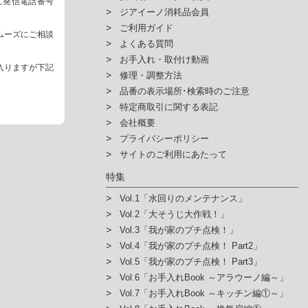
ように発信電話番号
ジアイーノ消耗品会員
ご利用ガイド
ムーズにご相談
よくある質問
お手入れ・取付け動画
入りますが下記
修理・調整方法
品番の表示場所･検索時のご注意
特定商取引に関する表記
会社概要
プライバシーポリシー
サイトのご利用にあたって
特集
Vol.1「水回りのメンテナンス」
Vol.2「大そうじ大作戦！」
Vol.3「我が家のプチ点検！」
Vol.4「我が家のプチ点検！ Part2」
Vol.5「我が家のプチ点検！ Part3」
Vol.6「お手入れBook ～アラウーノ編～」
Vol.7「お手入れBook ～キッチン編①～」