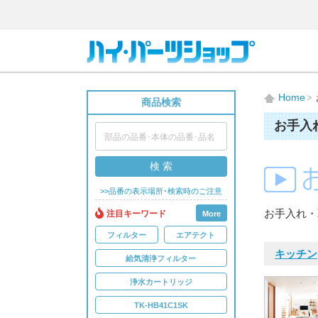
Home
商品検索
お手入
検 索
>>品番の表示場所･検索時のご注意
お手入れ・
注目キーワード
More
フィルター
エアテクト
キッチン
給気清浄フィルター
浄水カートリッジ
TK-HB41C1SK