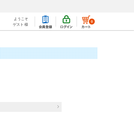
ようこそ
0
ゲスト 様