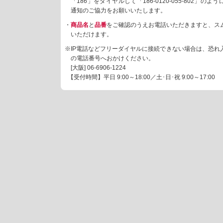
「186」をダイヤルして「186-0120-055-802」の
通知のご協力をお願いいたします。
・
商品名
と
品番
をご確認のうえお電話いただきますと、ス
いただけます。
※IP電話などフリーダイヤルに接続できない場合は、恐れ
の電話番号へおかけください。
[大阪]
06-6906-1224
【受付時間】平日 9:00～18:00／土･日･祝 9:00～17:00