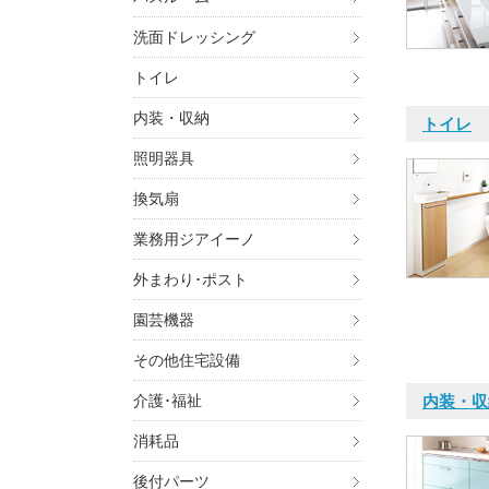
洗面ドレッシング
トイレ
内装・収納
トイレ
照明器具
換気扇
業務用ジアイーノ
外まわり･ポスト
園芸機器
その他住宅設備
介護･福祉
内装・収
消耗品
後付パーツ