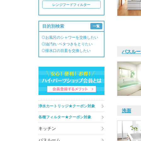
レンジフードフィルター
目的別検索
一覧
◎お風呂のシャワーを交換したい
◎油汚れ･ベタつきをとりたい
◎排水口の目皿を交換したい
バスルー
浄水カートリッジ★クーポン対象
洗面
各種フィルター★クーポン対象
キッチン
バスルーム