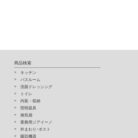
商品検索
キッチン
バスルーム
洗面ドレッシング
トイレ
内装・収納
照明器具
換気扇
業務用ジアイーノ
外まわり･ポスト
園芸機器