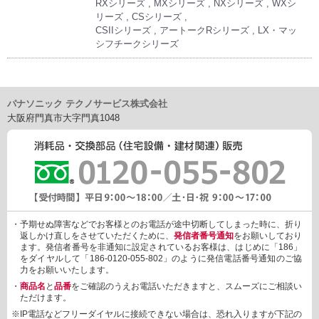
RXシリーズ , MXシリーズ , NXシリーズ , WXシ
リーズ , CSシリーズ ,
CSIIシリーズ , アートークRシリーズ , LX・マッ
シフチークシリーズ
パナソニック テクノサービス株式会社
大阪府門真市大字門真1048
・予期せぬ障害などでお客様とのお電話が途中切断してしまった時に、折り
返しかけ直しをさせていただくために、
発信者番号通知
をお願いしており
ます。発信者番号を非通知に設定されているお客様は、はじめに「186」
をダイヤルして「186-0120-055-802」のように発信電話番号通知のご協
力をお願いいたします。
・
商品名
と
品番
をご確認のうえお電話いただきますと、スムーズにご相談い
ただけます。
※IP電話などフリーダイヤルに接続できない場合は、恐れ入りますが下記の