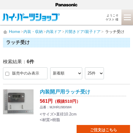
ようこそ
ゲスト 様
Home
内装・収納
内装ドア
片開きドア/親子ドア
ラッチ受け
ラッチ受け
検索結果：
6
件
販売中のみ表示
内装開戸用ラッチ受け
561円
（税抜510円）
品番：MJHRU98XW4
<サイズ>直径10.2cm
<材質>樹脂
ご注文はこちら