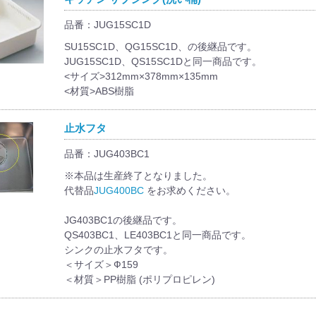
品番：JUG15SC1D
SU15SC1D、QG15SC1D、の後継品です。
JUG15SC1D、QS15SC1Dと同一商品です。
<サイズ>312mm×378mm×135mm
<材質>ABS樹脂
止水フタ
品番：JUG403BC1
※本品は生産終了となりました。
代替品
JUG400BC
をお求めください。
JG403BC1の後継品です。
QS403BC1、LE403BC1と同一商品です。
シンクの止水フタです。
＜サイズ＞Ф159
＜材質＞PP樹脂 (ポリプロピレン)