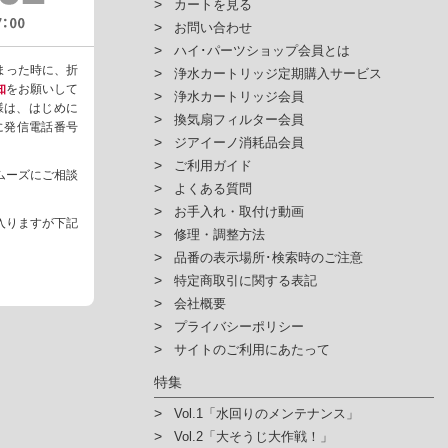
カートを見る
お問い合わせ
ハイ･パーツショップ会員とは
まった時に、折
浄水カートリッジ定期購入サービス
知
をお願いして
浄水カートリッジ会員
様は、はじめに
換気扇フィルター会員
ように発信電話番号
ジアイーノ消耗品会員
ご利用ガイド
ムーズにご相談
よくある質問
お手入れ・取付け動画
入りますが下記
修理・調整方法
品番の表示場所･検索時のご注意
特定商取引に関する表記
会社概要
プライバシーポリシー
サイトのご利用にあたって
特集
Vol.1「水回りのメンテナンス」
Vol.2「大そうじ大作戦！」