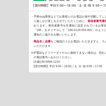
・予期せぬ障害などでお客様とのお電話が途中切断してし
り返しかけ直しをさせていただくために、
発信者番号通
おります。発信者番号を非通知に設定されているお客
「186」をダイヤルして「186-0120-055-802」の
通知のご協力をお願いいたします。
・
商品名
と
品番
をご確認のうえお電話いただきますと、ス
いただけます。
※IP電話などフリーダイヤルに接続できない場合は、恐れ
の電話番号へおかけください。
[大阪]
06-6906-1224
【受付時間】平日 9:00～18:00／土･日･祝 9:00～17:00