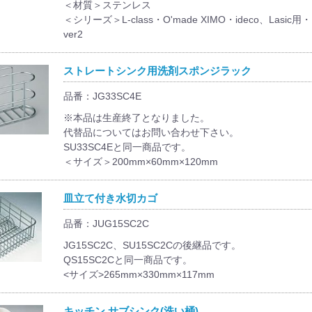
＜材質＞ステンレス
＜シリーズ＞L-class・O'made XIMO・ideco、Lasic用・L
ver2
ストレートシンク用洗剤スポンジラック
品番：JG33SC4E
※本品は生産終了となりました。
代替品についてはお問い合わせ下さい。
SU33SC4Eと同一商品です。
＜サイズ＞200mm×60mm×120mm
皿立て付き水切カゴ
品番：JUG15SC2C
JG15SC2C、SU15SC2Cの後継品です。
QS15SC2Cと同一商品です。
<サイズ>265mm×330mm×117mm
キッチン サブシンク(洗い桶)