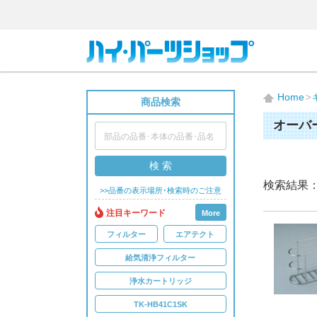
Home
商品検索
オーバ
検 索
検索結果
>>品番の表示場所･検索時のご注意
注目キーワード
More
フィルター
エアテクト
給気清浄フィルター
浄水カートリッジ
TK-HB41C1SK