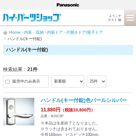
ようこそ
ゲスト 様
Home
内装・収納
内装ドア
片開きドア/親子ドア
ハンドル(キー付錠)
ハンドル(キー付錠)
検索結果：
21
件
販売中のみ表示
ハンドル(キー付錠)色パールシルバー
11,880円
（税抜10,800円）
品番：MJ5C8P
※本品は生産終了となりました。
※ラッチは含まれておりません。
全長160mm ビスピッチ100mm