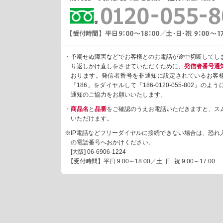
・予期せぬ障害などでお客様とのお電話が途中切断してし
り返しかけ直しをさせていただくために、
発信者番号通
おります。発信者番号を非通知に設定されているお客
「186」をダイヤルして「186-0120-055-802」の
通知のご協力をお願いいたします。
・
商品名
と
品番
をご確認のうえお電話いただきますと、ス
いただけます。
※IP電話などフリーダイヤルに接続できない場合は、恐れ
の電話番号へおかけください。
[大阪]
06-6906-1224
【受付時間】平日 9:00～18:00／土･日･祝 9:00～17:00