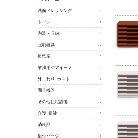
洗面ドレッシング
トイレ
内装・収納
照明器具
換気扇
業務用ジアイーノ
外まわり･ポスト
園芸機器
その他住宅設備
介護･福祉
消耗品
後付パーツ