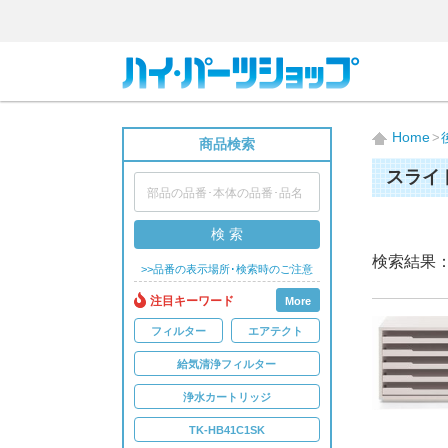
Home
商品検索
スライ
検 索
検索結果
>>品番の表示場所･検索時のご注意
注目キーワード
More
フィルター
エアテクト
給気清浄フィルター
浄水カートリッジ
TK-HB41C1SK