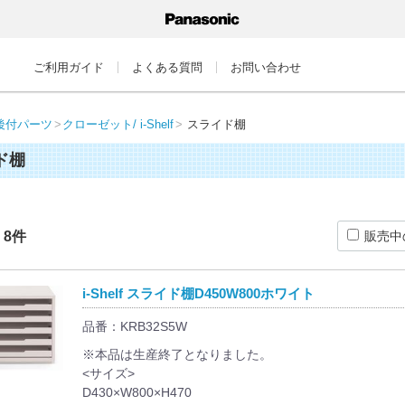
ご利用ガイド
よくある質問
お問い合わせ
後付パーツ
クローゼット/ i-Shelf
スライド棚
ド棚
：
8
件
販売中
i-Shelf スライド棚D450W800ホワイト
品番：KRB32S5W
※本品は生産終了となりました。
<サイズ>
D430×W800×H470