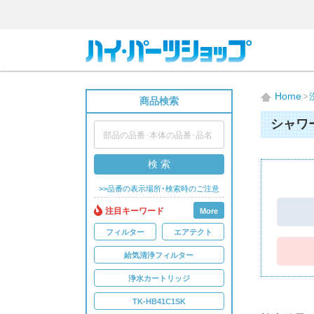
Home
商品検索
シャワ
検 索
>>品番の表示場所･検索時のご注意
注目キーワード
More
フィルター
エアテクト
給気清浄フィルター
浄水カートリッジ
TK-HB41C1SK