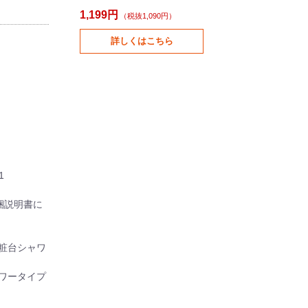
1,199円
（税抜1,090円）
詳しくはこちら
1
梱説明書に
粧台シャワ
ワータイプ