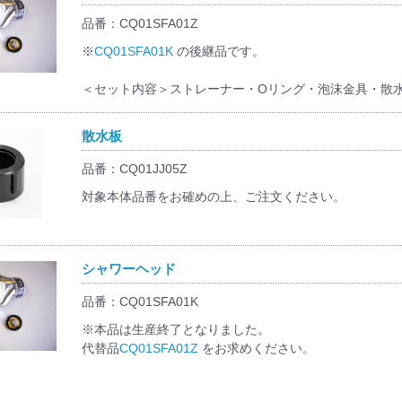
品番：CQ01SFA01Z
※
CQ01SFA01K
の後継品です。
＜セット内容＞ストレーナー・Oリング・泡沫金具・散
散水板
品番：CQ01JJ05Z
対象本体品番をお確めの上、ご注文ください。
シャワーヘッド
品番：CQ01SFA01K
※本品は生産終了となりました。
代替品
CQ01SFA01Z
をお求めください。