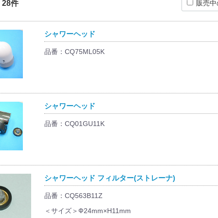
：
28
件
販売中
シャワーヘッド
品番：CQ75ML05K
シャワーヘッド
品番：CQ01GU11K
シャワーヘッド フィルター(ストレーナ)
品番：CQ563B11Z
＜サイズ＞Ф24mm×H11mm