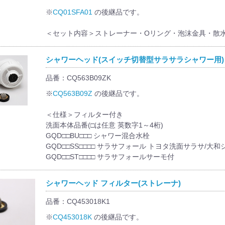
※
CQ01SFA01
の後継品です。
＜セット内容＞ストレーナー・Oリング・泡沫金具・散
シャワーヘッド(スイッチ切替型サラサラシャワー用)
品番：CQ563B09ZK
※
CQ563B09Z
の後継品です。
＜仕様＞フィルター付き
洗面本体品番(□は任意 英数字1～4桁)
GQD□□BU□□□ シャワー混合水栓
GQD□□SS□□□□ サラサフォール トヨタ洗面サラサ/大
GQD□□ST□□□□ サラサフォールサーモ付
シャワーヘッド フィルター(ストレーナ)
品番：CQ453018K1
※
CQ453018K
の後継品です。