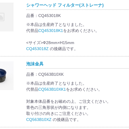
シャワーヘッド フィルター(ストレーナ)
品番：CQ453018K
※本品は生産終了となりました。
代替品
CQ453018K1
をお求めください。
<サイズ>Ф28mm×H15mm
CQ453018Z
の後継品です。
泡沫金具
品番：CQ563B10XK
※本品は生産終了となりました。
代替品
CQ563B10XK1
をお求めください。
対象本体品番をお確めの上、ご注文ください。
青色の三角形状が内側になります。
取り付けの向きにご注意ください。
CQ563B10XZ
の後継品です。