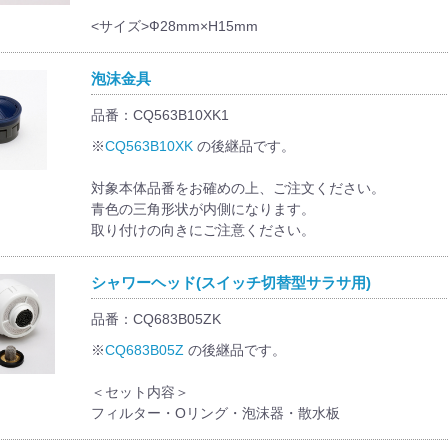
<サイズ>Ф28mm×H15mm
泡沫金具
品番：CQ563B10XK1
※
CQ563B10XK
の後継品です。
対象本体品番をお確めの上、ご注文ください。
青色の三角形状が内側になります。
取り付けの向きにご注意ください。
シャワーヘッド(スイッチ切替型サラサ用)
品番：CQ683B05ZK
※
CQ683B05Z
の後継品です。
＜セット内容＞
フィルター・Oリング・泡沫器・散水板