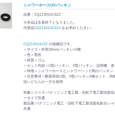
シャワーホースUVパッキン
品番：CQ2130141SZZ
※本品は生産終了となりました。
代替品
CQ2130141SZ3
をお求めください。
CQ2130141SZ
の後継品です。
＜サイズ＞外形20mmパッキン×2種
＜色＞黒色
＜材質＞ゴム
＜セット内容＞U型パッキン、V型パッキン、説明書 各
＜特徴＞シャワーホースとシャワーヘッド間のパッキン
＜注意事項＞断面形状U型、V型パッキン2種セット、同
従いどちらか一方を使用
対象シリーズ:パナソニック電工製・旧松下電工製洗面化
ータイプ共通
親品番:パナソニック電工・旧松下電工製洗面化粧台シャ
共通