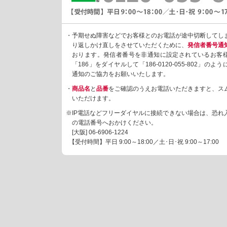
・予期せぬ障害などでお客様とのお電話が途中切断してし
り返しかけ直しをさせていただくために、
発信者番号通
おります。発信者番号を非通知に設定されているお客
「186」をダイヤルして「186-0120-055-802」の
通知のご協力をお願いいたします。
・
商品名
と
品番
をご確認のうえお電話いただきますと、ス
いただけます。
※IP電話などフリーダイヤルに接続できない場合は、恐れ
の電話番号へおかけください。
[大阪]
06-6906-1224
【受付時間】平日 9:00～18:00／土･日･祝 9:00～17:00