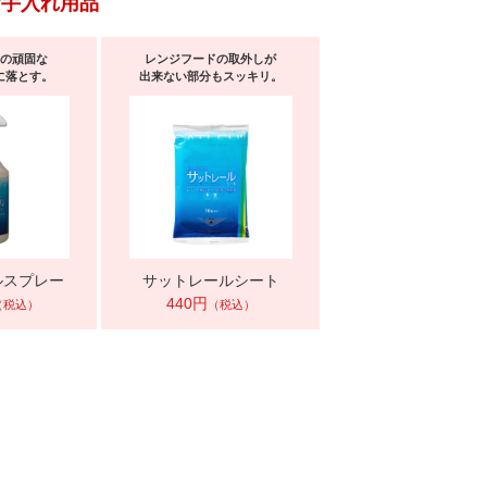
お手入れ用品
の頑固な
レンジフードの取外しが
に落とす。
出来ない部分もスッキリ。
ルスプレー
サットレールシート
440円
（税込）
（税込）