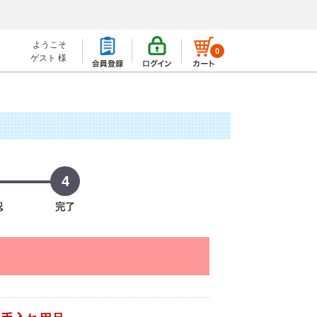
ようこそ
0
ゲスト 様
4
認
完了