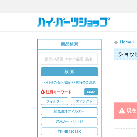
Home
商品検索
ショッ
検 索
>>品番の表示場所･検索時のご注意
注目キーワード
More
フィルター
エアテクト
現在
給気清浄フィルター
浄水カートリッジ
TK-HB41C1SK