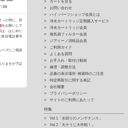
カートを見る
お問い合わせ
ハイ･パーツショップ会員とは
まった時に、折
浄水カートリッジ定期購入サービス
知
をお願いして
浄水カートリッジ会員
様は、はじめに
換気扇フィルター会員
ように発信電話番号
ジアイーノ消耗品会員
ご利用ガイド
ムーズにご相談
よくある質問
お手入れ・取付け動画
入りますが下記
修理・調整方法
品番の表示場所･検索時のご注意
特定商取引に関する表記
会社概要
プライバシーポリシー
サイトのご利用にあたって
特集
Vol.1「水回りのメンテナンス」
Vol.2「大そうじ大作戦！」