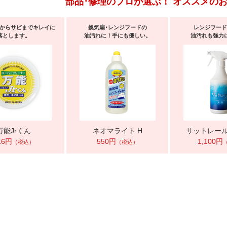
部品･修理のプロが選ぶ！ オススメの
からサビまでキレイに
換気扇･レンジフードの
レンジフード
落とします。
油汚れに！手にも優しい。
油汚れも強力
万能Jrくん
ネオマライト.H
サットレー
16円
550円
1,100円
（税込）
（税込）