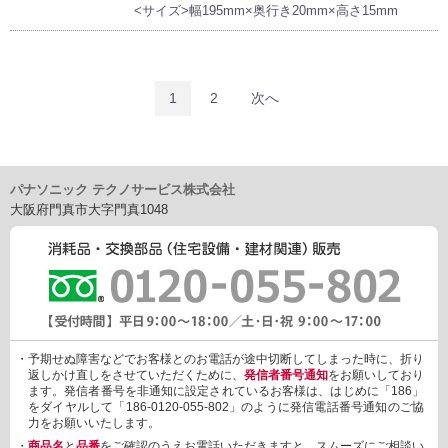
<サイズ>幅195mm×奥行き20mm×高さ15mm
1
2
次へ
パナソニック テクノサービス株式会社
大阪府門真市大字門真1048
・予期せぬ障害などでお客様とのお電話が途中切断してしまった時に、折り
返しかけ直しをさせていただくために、
発信者番号通知
をお願いしており
ます。発信者番号を非通知に設定されているお客様は、はじめに「186」
をダイヤルして「186-0120-055-802」のように発信電話番号通知のご協
力をお願いいたします。
・
商品名
と
品番
をご確認のうえお電話いただきますと、スムーズにご相談い