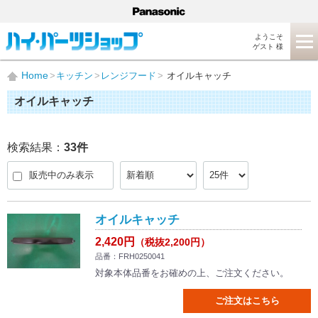
ようこそ
ゲスト 様
Home
キッチン
レンジフード
オイルキャッチ
オイルキャッチ
検索結果：
33
件
販売中のみ表示
オイルキャッチ
2,420円
（税抜2,200円）
品番：FRH0250041
対象本体品番をお確めの上、ご注文ください。
ご注文はこちら