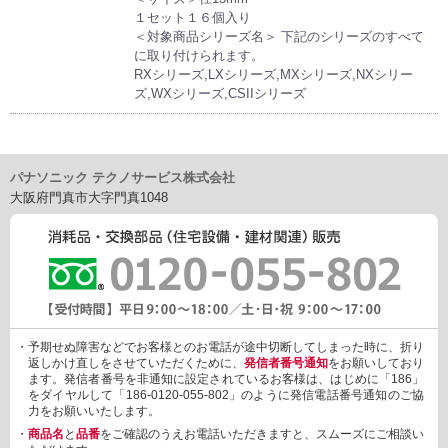
１セット１６個入り
＜対象商品シリーズ名＞ 下記のシリーズのすべて
に取り付けられます。
RXシリーズ,LXシリーズ,MXシリーズ,NXシリー
ズ,WXシリーズ,CSIIシリーズ
パナソニック テクノサービス株式会社
大阪府門真市大字門真1048
・予期せぬ障害などでお客様とのお電話が途中切断してしまった時に、折り
返しかけ直しをさせていただくために、
発信者番号通知
をお願いしており
ます。発信者番号を非通知に設定されているお客様は、はじめに「186」
をダイヤルして「186-0120-055-802」のように発信電話番号通知のご協
力をお願いいたします。
・
商品名
と
品番
をご確認のうえお電話いただきますと、スムーズにご相談い