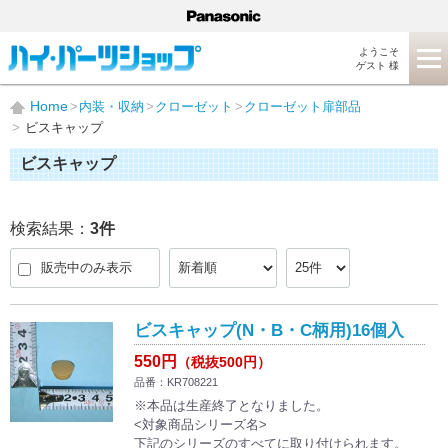
ようこそ
ゲスト 様
Home
内装・収納
クローゼット
クローゼット扉部品
ビスキャップ
ビスキャップ
検索結果：
3
件
販売中のみ表示
ビスキャップ(N・B・C柄用)16個入
550円
（税抜500円）
品番：KR708221
※本品は生産終了となりました。
<対象商品シリーズ名>
下記のシリーズのすべてに取り付けられます。