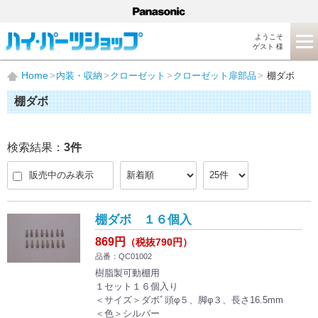
ようこそ
ゲスト 様
Home
内装・収納
クローゼット
クローゼット扉部品
棚ダボ
棚ダボ
検索結果：
3
件
販売中のみ表示
棚ダボ １６個入
869円
（税抜790円）
品番：QC01002
樹脂製可動棚用
１セット１６個入り
＜サイズ＞ダボﾞ頭φ５、脚φ３、長さ16.5mm
＜色＞シルバー