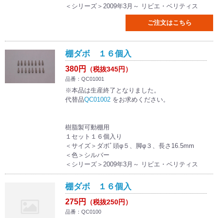
＜シリーズ＞2009年3月～ リビエ・ベリティス
ご注文はこちら
棚ダボ １６個入
380円
（税抜345円）
品番：QC01001
※本品は生産終了となりました。
代替品
QC01002
をお求めください。
樹脂製可動棚用
１セット１６個入り
＜サイズ＞ダボﾞ頭φ５、脚φ３、長さ16.5mm
＜色＞シルバー
＜シリーズ＞2009年3月～ リビエ・ベリティス
棚ダボ １６個入
275円
（税抜250円）
品番：QC0100