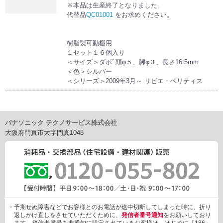
※本品は生産終了となりました。
代替品
QC01001
をお求めください。
樹脂製可動棚用
１セット１６個入り
＜サイズ＞ダボﾞ頭φ５、脚φ３、長さ16.5mm
＜色＞シルバー
＜シリーズ＞2009年3月～ リビエ・ベリティス
パナソニック テクノサービス株式会社
大阪府門真市大字門真1048
・予期せぬ障害などでお客様とのお電話が途中切断してしまった時に、折り
返しかけ直しをさせていただくために、
発信者番号通知
をお願いしており