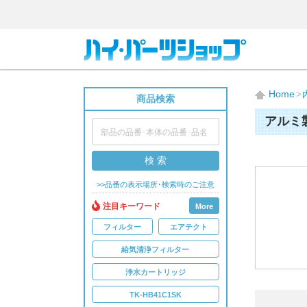
Home
商品検索
アルミ
検 索
>>品番の表示場所･検索時のご注意
注目キーワード
More
フィルター
エアテクト
給気清浄フィルター
浄水カートリッジ
TK-HB41C1SK