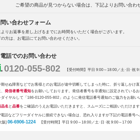
ご希望の商品が見つからない場合は、
下記よりお問い合わ
お問い合わせフォーム
によりお返事を差し上げるまでにお時間をいただく場合がございます。
ぎの方は、お電話にてお問い合わせください。
お電話でのお問い合わせ
0120-055-802
【受付時間】平日 9:00～18:00／土･日･祝 9:0
予期せぬ障害などでお客様とのお電話が途中切断してしまった時に、折り返しかけ直
に、
発信者番号通知
をお願いしております。発信者番号を非通知に設定されているお
をダイヤルして「186-0120-055-802」のように発信電話番号通知のご協力をお願
商品名
と
品番
をご確認のうえお電話いただきますと、スムーズにご相談いただけます
IP電話などフリーダイヤルに接続できない場合は、恐れ入りますが下記の電話番号
06-6906-1224
大阪]
【受付時間】平日 9:00～18:00／土･日･祝 9:00～17:00