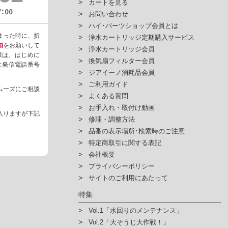
カートを見る
お問い合わせ
ハイ･パーツショップ会員とは
まった時に、折
浄水カートリッジ定期購入サービス
知
をお願いして
浄水カートリッジ会員
様は、はじめに
換気扇フィルター会員
ように発信電話番号
ジアイーノ消耗品会員
ご利用ガイド
ムーズにご相談
よくある質問
お手入れ・取付け動画
入りますが下記
修理・調整方法
品番の表示場所･検索時のご注意
特定商取引に関する表記
会社概要
プライバシーポリシー
サイトのご利用にあたって
特集
Vol.1「水回りのメンテナンス」
Vol.2「大そうじ大作戦！」