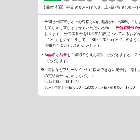
・予期せぬ障害などでお客様とのお電話が途中切断してし
り返しかけ直しをさせていただくために、
発信者番号通
おります。発信者番号を非通知に設定されているお客
「186」をダイヤルして「186-0120-055-802」の
通知のご協力をお願いいたします。
・
商品名
と
品番
をご確認のうえお電話いただきますと、ス
いただけます。
※IP電話などフリーダイヤルに接続できない場合は、恐れ
の電話番号へおかけください。
[大阪]
06-6906-1224
【受付時間】平日 9:00～18:00／土･日･祝 9:00～17:00