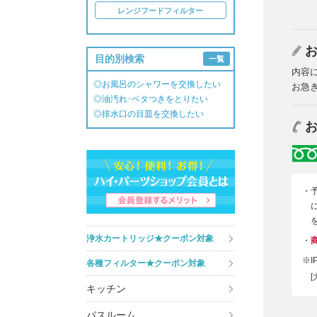
レンジフードフィルター
目的別検索
一覧
内容
◎お風呂のシャワーを交換したい
お急
◎油汚れ･ベタつきをとりたい
◎排水口の目皿を交換したい
・
浄水カートリッジ★クーポン対象
・
※
各種フィルター★クーポン対象
[
キッチン
バスルーム