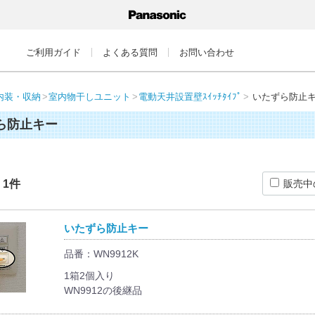
ご利用ガイド
よくある質問
お問い合わせ
内装・収納
室内物干しユニット
電動天井設置壁ｽｲｯﾁﾀｲﾌﾟ
いたずら防止
ら防止キー
：
1
件
販売中
いたずら防止キー
品番：WN9912K
1箱2個入り
WN9912の後継品