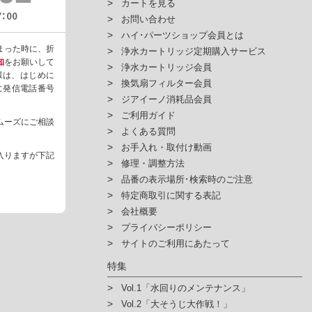
カートを見る
お問い合わせ
ハイ･パーツショップ会員とは
まった時に、折
浄水カートリッジ定期購入サービス
知
をお願いして
浄水カートリッジ会員
様は、はじめに
換気扇フィルター会員
ように発信電話番号
ジアイーノ消耗品会員
ご利用ガイド
ムーズにご相談
よくある質問
お手入れ・取付け動画
入りますが下記
修理・調整方法
品番の表示場所･検索時のご注意
特定商取引に関する表記
会社概要
プライバシーポリシー
サイトのご利用にあたって
特集
Vol.1「水回りのメンテナンス」
Vol.2「大そうじ大作戦！」