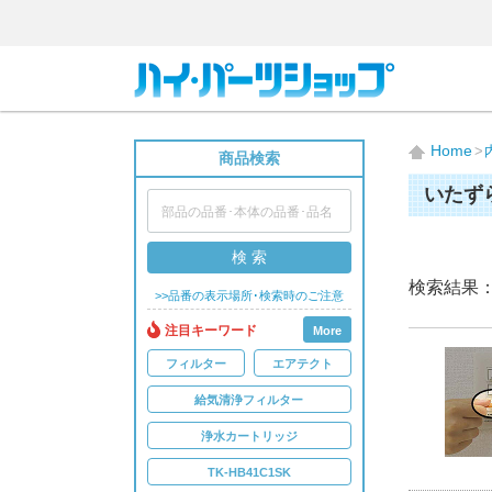
Home
商品検索
いたず
検 索
検索結果
>>品番の表示場所･検索時のご注意
注目キーワード
More
フィルター
エアテクト
給気清浄フィルター
浄水カートリッジ
TK-HB41C1SK