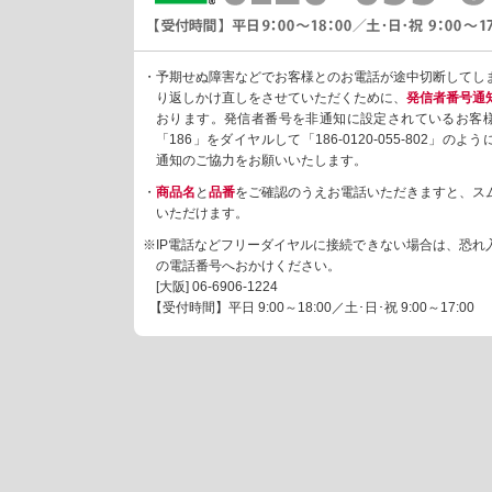
・予期せぬ障害などでお客様とのお電話が途中切断してし
り返しかけ直しをさせていただくために、
発信者番号通
おります。発信者番号を非通知に設定されているお客
「186」をダイヤルして「186-0120-055-802」の
通知のご協力をお願いいたします。
・
商品名
と
品番
をご確認のうえお電話いただきますと、ス
いただけます。
※IP電話などフリーダイヤルに接続できない場合は、恐れ
の電話番号へおかけください。
[大阪]
06-6906-1224
【受付時間】平日 9:00～18:00／土･日･祝 9:00～17:00