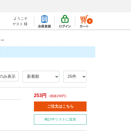
ようこそ
0
ゲスト 様
キー
のみ表示
253円
（税抜230円）
ご注文はこちら
検討中リストに追加