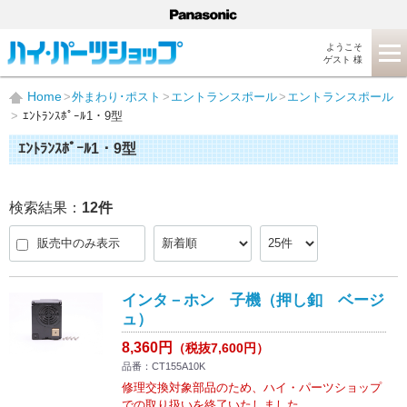
ようこそ
ゲスト 様
Home
外まわり･ポスト
エントランスポール
エントランスポール
ｴﾝﾄﾗﾝｽﾎﾟｰﾙ1・9型
ｴﾝﾄﾗﾝｽﾎﾟｰﾙ1・9型
検索結果：
12
件
販売中のみ表示
インタ－ホン 子機（押し釦 ベージ
ュ）
8,360円
（税抜7,600円）
品番：CT155A10K
修理交換対象部品のため、ハイ・パーツショップ
での取り扱いを終了いたしました。