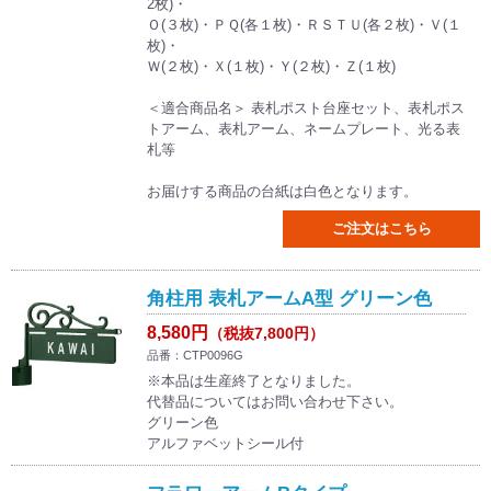
2枚)・
Ｏ(３枚)・ＰＱ(各１枚)・ＲＳＴＵ(各２枚)・Ｖ(１
枚)・
Ｗ(２枚)・Ｘ(１枚)・Ｙ(２枚)・Ｚ(１枚)
＜適合商品名＞ 表札ポスト台座セット、表札ポス
トアーム、表札アーム、ネームプレート、光る表
札等
お届けする商品の台紙は白色となります。
ご注文はこちら
角柱用 表札アームA型 グリーン色
8,580円
（税抜7,800円）
品番：CTP0096G
※本品は生産終了となりました。
代替品についてはお問い合わせ下さい。
グリーン色
アルファベットシール付