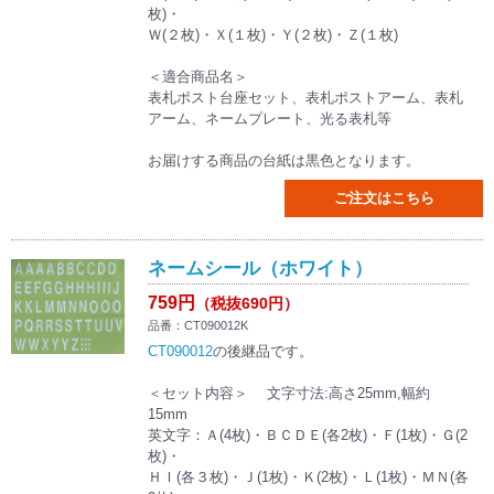
枚)・
Ｗ(２枚)・Ｘ(１枚)・Ｙ(２枚)・Ｚ(１枚)
＜適合商品名＞
表札ポスト台座セット、表札ポストアーム、表札
アーム、ネームプレート、光る表札等
お届けする商品の台紙は黒色となります。
ご注文はこちら
ネームシール（ホワイト）
759円
（税抜690円）
品番：CT090012K
CT090012
の後継品です。
＜セット内容＞ 文字寸法:高さ25mm,幅約
15mm
英文字：Ａ(4枚)・ＢＣＤＥ(各2枚)・Ｆ(1枚)・Ｇ(2
枚)・
ＨＩ(各３枚)・Ｊ(1枚)・Ｋ(2枚)・Ｌ(1枚)・ＭＮ(各