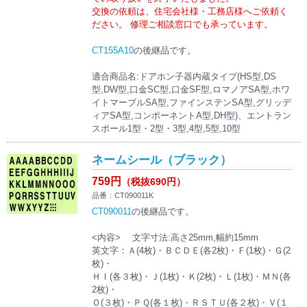
交換の依頼は、住宅会社様・工務店様へご依頼く
ださい。 修理ご相談窓口でも承っています。
CT155A10
の後継品です。
適合商品名:ドアホン子器内蔵タイプ(HS型,DS
型,DW型,口金SC型,口金SF型,ロマノアSA型,ホワ
イトマーブルSA型,ファインステンSA型,グリッデ
ィアSA型,コンポーネントA型,DH型)、エントラン
スポール1型・2型・3型,4型,5型,10型
ネームシール（ブラック）
759円
（税抜690円）
品番：CT090011K
CT090011
の後継品です。
<内容> 文字寸法:高さ25mm,幅約15mm
英文字：Ａ(4枚)・ＢＣＤＥ(各2枚)・Ｆ(1枚)・Ｇ(2
枚)・
ＨＩ(各３枚)・Ｊ(1枚)・Ｋ(2枚)・Ｌ(1枚)・ＭＮ(各
2枚)・
Ｏ(３枚)・ＰＱ(各１枚)・ＲＳＴＵ(各２枚)・Ｖ(１