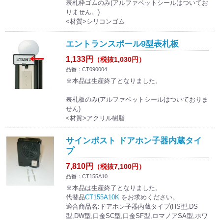
表札枠ゴムのみ(アルファベットシールはついてお
りません。)
<材質>シリコンゴム
エントランスポール9型表札板
1,133円
（税抜1,030円）
品番：CT090004
※本品は生産終了となりました。
表札板のみ(アルファベットシールはついておりま
せん)
<材質>アクリル樹脂
サインポスト ドアホン子器内蔵タイ
プ
7,810円
（税抜7,100円）
品番：CT155A10
※本品は生産終了となりました。
代替品
CT155A10K
をお求めください。
適合商品名:ドアホン子器内蔵タイプ(HS型,DS
型,DW型,口金SC型,口金SF型,ロマノアSA型,ホワ