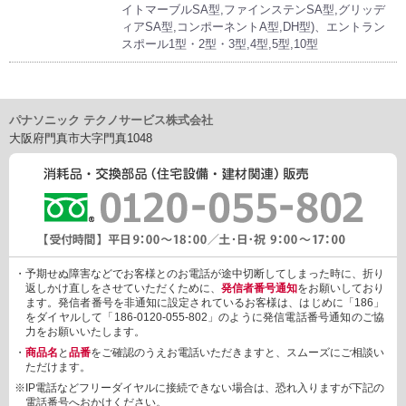
イトマーブルSA型,ファインステンSA型,グリッデ
ィアSA型,コンポーネントA型,DH型)、エントラン
スポール1型・2型・3型,4型,5型,10型
パナソニック テクノサービス株式会社
大阪府門真市大字門真1048
・予期せぬ障害などでお客様とのお電話が途中切断してしまった時に、折り
返しかけ直しをさせていただくために、
発信者番号通知
をお願いしており
ます。発信者番号を非通知に設定されているお客様は、はじめに「186」
をダイヤルして「186-0120-055-802」のように発信電話番号通知のご協
力をお願いいたします。
・
商品名
と
品番
をご確認のうえお電話いただきますと、スムーズにご相談い
ただけます。
※IP電話などフリーダイヤルに接続できない場合は、恐れ入りますが下記の
電話番号へおかけください。