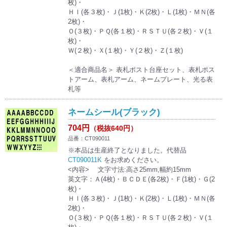
枚)・
ＨＩ(各３枚)・Ｊ(1枚)・Ｋ(2枚)・Ｌ(1枚)・ＭＮ(各
2枚)・
Ｏ(３枚)・ＰＱ(各１枚)・ＲＳＴＵ(各２枚)・Ｖ(１
枚)・
Ｗ(２枚)・Ｘ(１枚)・Ｙ(２枚)・Ｚ(１枚)
＜適合商品名＞ 表札ポスト台座セット、表札ポス
トアーム、表札アーム、ネームプレート、光る表
札等
ネームシール(ブラック)
704円
（税抜640円）
品番：CT090011
※本品は生産終了となりました。代替品
CT090011K
をお求めください。
<内容> 文字寸法:高さ25mm,幅約15mm
英文字：Ａ(4枚)・ＢＣＤＥ(各2枚)・Ｆ(1枚)・Ｇ(2
枚)・
ＨＩ(各３枚)・Ｊ(1枚)・Ｋ(2枚)・Ｌ(1枚)・ＭＮ(各
2枚)・
Ｏ(３枚)・ＰＱ(各１枚)・ＲＳＴＵ(各２枚)・Ｖ(１