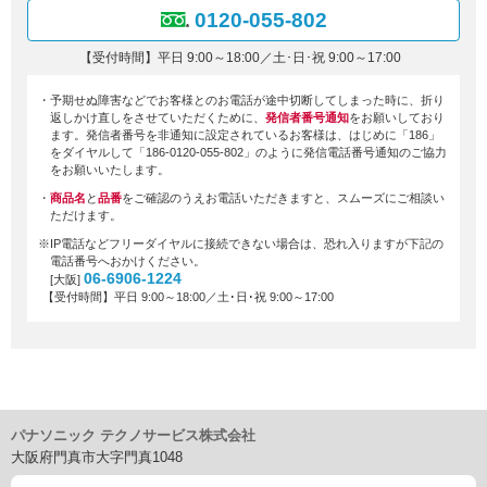
0120-055-802
【受付時間】平日 9:00～18:00／土･日･祝 9:00～17:00
・予期せぬ障害などでお客様とのお電話が途中切断してしまった時に、折り
返しかけ直しをさせていただくために、
発信者番号通知
をお願いしており
ます。発信者番号を非通知に設定されているお客様は、はじめに「186」
をダイヤルして「186-0120-055-802」のように発信電話番号通知のご協力
をお願いいたします。
・
商品名
と
品番
をご確認のうえお電話いただきますと、スムーズにご相談い
ただけます。
※IP電話などフリーダイヤルに接続できない場合は、恐れ入りますが下記の
電話番号へおかけください。
06-6906-1224
[大阪]
【受付時間】平日 9:00～18:00／土･日･祝 9:00～17:00
パナソニック テクノサービス株式会社
大阪府門真市大字門真1048