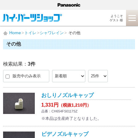
ようこそ
ゲスト 様
Home
トイレ
シャワレイン
その他
その他
検索結果：
3
件
販売中のみ表示
おしりノズルキャップ
1,331円
（税抜1,210円）
品番：CH654FS0117SZ
※本品は生産終了となりました。
ビデノズルキャップ