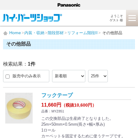
ようこそ
ゲスト 様
Home
内装・収納
階段部材
リフォーム階段II
その他部品
その他部品
検索結果：
1
件
販売中のみ表示
フックテープ
11,660円
（税抜10,600円）
品番：MYZ851
この交換部品は生産終了となりました。
25m×50mm×0.5mm(長さ×幅×厚み)
1ロール
カーペットを固定するために使うテープです。