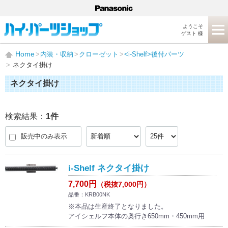
ようこそ
ゲスト 様
Home
内装・収納
クローゼット
<i-Shelf>後付パーツ
ネクタイ掛け
ネクタイ掛け
検索結果：
1
件
販売中のみ表示
i-Shelf ネクタイ掛け
7,700円
（税抜7,000円）
品番：KRB00NK
※本品は生産終了となりました。
アイシェルフ本体の奥行き650mm・450mm用