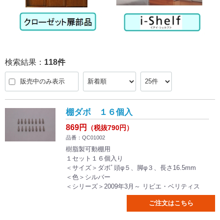
検索結果：
118
件
販売中のみ表示
棚ダボ １６個入
869円
（税抜790円）
品番：QC01002
樹脂製可動棚用
１セット１６個入り
＜サイズ＞ダボﾞ頭φ５、脚φ３、長さ16.5mm
＜色＞シルバー
＜シリーズ＞2009年3月～ リビエ・ベリティス
ご注文はこちら