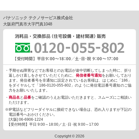
パナソニック テクノサービス株式会社
大阪府門真市大字門真1048
・予期せぬ障害などでお客様とのお電話が途中切断してしまった時に、折り
返しかけ直しをさせていただくために、
発信者番号通知
をお願いしており
ます。発信者番号を非通知に設定されているお客様は、はじめに「186」
をダイヤルして「186-0120-055-802」のように発信電話番号通知のご協
力をお願いいたします。
・
商品名
と
品番
をご確認のうえお電話いただきますと、スムーズにご相談い
ただけます。
※IP電話などフリーダイヤルに接続できない場合は、恐れ入りますが下記の
電話番号へおかけください。
[大阪]
06-6906-1224
【受付時間】平日 9:00～18:00／土･日･祝 9:00～17:00
Copyright © 2026