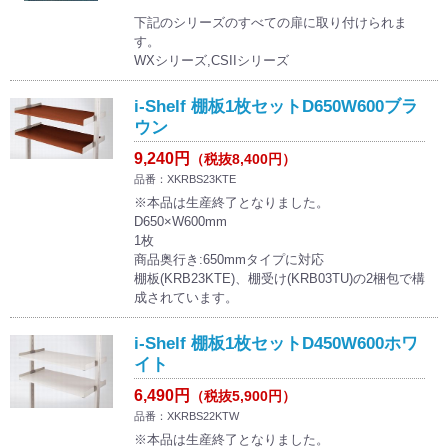
下記のシリーズのすべての扉に取り付けられま
す。
WXシリーズ,CSIIシリーズ
i-Shelf 棚板1枚セットD650W600ブラ
ウン
9,240円
（税抜8,400円）
品番：XKRBS23KTE
※本品は生産終了となりました。
D650×W600mm
1枚
商品奥行き:650mmタイプに対応
棚板(KRB23KTE)、棚受け(KRB03TU)の2梱包で構
成されています。
i-Shelf 棚板1枚セットD450W600ホワ
イト
6,490円
（税抜5,900円）
品番：XKRBS22KTW
※本品は生産終了となりました。