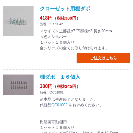
クローゼット用棚ダボ
418円
（税抜380円）
品番：KR70942
＜サイズ＞上部径φ7 下部径φ3 長さ20mm
＜色＞シルバー
１セット１０個入り
全シリーズの全てに取り付けられます。
ご注文はこちら
棚ダボ １６個入
380円
（税抜345円）
品番：QC01001
※本品は生産終了となりました。
代替品
QC01002
をお求めください。
樹脂製可動棚用
１セット１６個入り