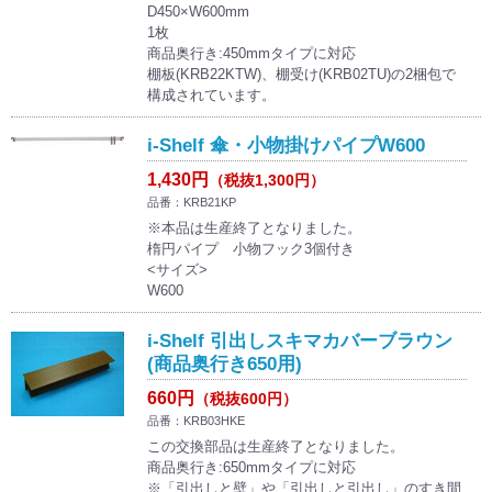
D450×W600mm
1枚
商品奥行き:450mmタイプに対応
棚板(KRB22KTW)、棚受け(KRB02TU)の2梱包で
構成されています。
i-Shelf 傘・小物掛けパイプW600
1,430円
（税抜1,300円）
品番：KRB21KP
※本品は生産終了となりました。
楕円パイプ 小物フック3個付き
<サイズ>
W600
i-Shelf 引出しスキマカバーブラウン
(商品奥行き650用)
660円
（税抜600円）
品番：KRB03HKE
この交換部品は生産終了となりました。
商品奥行き:650mmタイプに対応
※「引出しと壁」や「引出しと引出し」のすき間