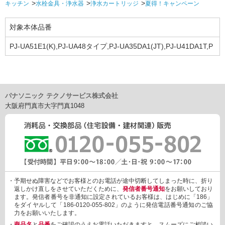
キッチン
水栓金具・浄水器
浄水カートリッジ
夏得！キャンペーン
対象本体品番
PJ-UA51E1(K),PJ-UA48タイプ,PJ-UA35DA1(JT),PJ-U41DA1T,P
J-U41DA2T
パナソニック テクノサービス株式会社
大阪府門真市大字門真1048
・予期せぬ障害などでお客様とのお電話が途中切断してしまった時に、折り
返しかけ直しをさせていただくために、
発信者番号通知
をお願いしており
ます。発信者番号を非通知に設定されているお客様は、はじめに「186」
をダイヤルして「186-0120-055-802」のように発信電話番号通知のご協
力をお願いいたします。
・
商品名
と
品番
をご確認のうえお電話いただきますと、スムーズにご相談い