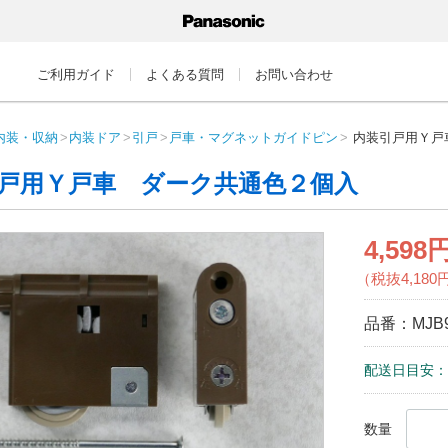
ご利用ガイド
よくある質問
お問い合わせ
内装・収納
内装ドア
引戸
戸車・マグネットガイドピン
内装引戸用Ｙ戸
戸用Ｙ戸車 ダーク共通色２個入
4,598
（税抜4,180
品番：
MJB
配送日目安：
数量