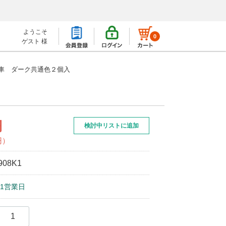
ようこそ
0
ゲスト 様
車 ダーク共通色２個入
円
検討中リストに追加
円）
908K1
1営業日