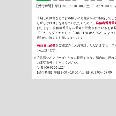
・予期せぬ障害などでお客様とのお電話が途中切断してし
り返しかけ直しをさせていただくために、
発信者番号通
おります。発信者番号を非通知に設定されているお客
「186」をダイヤルして「186-0120-055-802」の
通知のご協力をお願いいたします。
・
商品名
と
品番
をご確認のうえお電話いただきますと、ス
いただけます。
※IP電話などフリーダイヤルに接続できない場合は、恐れ
の電話番号へおかけください。
[大阪]
06-6906-1224
【受付時間】平日 9:00～18:00／土･日･祝 9:00～17:00