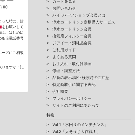
カートを見る
お問い合わせ
ハイ･パーツショップ会員とは
まった時に、折
浄水カートリッジ定期購入サービス
知
をお願いして
浄水カートリッジ会員
様は、はじめに
換気扇フィルター会員
ように発信電話番号
ジアイーノ消耗品会員
ご利用ガイド
ムーズにご相談
よくある質問
お手入れ・取付け動画
入りますが下記
修理・調整方法
品番の表示場所･検索時のご注意
特定商取引に関する表記
会社概要
プライバシーポリシー
サイトのご利用にあたって
特集
Vol.1「水回りのメンテナンス」
Vol.2「大そうじ大作戦！」