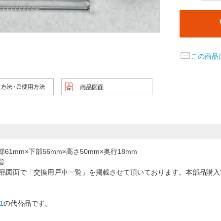
この商品
部61mm×下部56mm×高さ50mm×奥行18mm
脂
商品図面で「交換用戸車一覧」を掲載させて頂いております。本部品購
1
の代替品です。