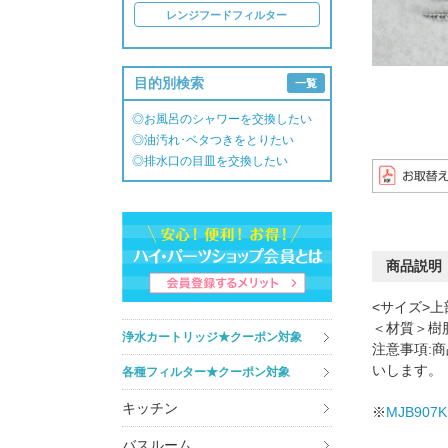
レンジフードフィルター
目的別検索
一覧
◎お風呂のシャワーを交換したい
◎油汚れ･ベタつきをとりたい
◎排水口の目皿を交換したい
商品説明
<サイズ>上
＜材質＞樹
浄水カートリッジ★クーポン対象
注意事項:
いします。
各種フィルター★クーポン対象
キッチン
※
MJB907K
バスルーム