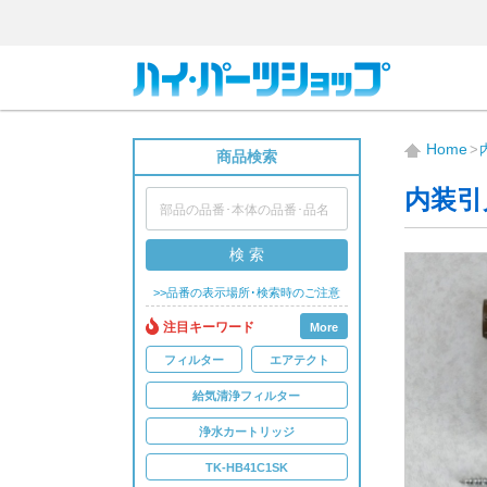
Home
商品検索
内装引
検 索
>>品番の表示場所･検索時のご注意
注目キーワード
More
フィルター
エアテクト
給気清浄フィルター
浄水カートリッジ
TK-HB41C1SK