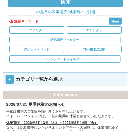
検 索
>>品番の表示場所･検索時のご注意
注目キーワード
More
フィルター
エアテクト
給気清浄フィルター
浄水カートリッジ
TK-HB41C1SK
レンジフードフィルター
＋
カテゴリ一覧から選ぶ
Information
2026/07/31 夏季休業のお知らせ
平素は格別のご愛顧を賜り厚くお礼申し上げます。
ハイ・パーツショップは、下記の期間を休業とさせていただきます。
休業期間：2026年8月13日（木）～2026年8月14日（金）
なお、上記期間中にいただきましたお問合せへの回答は、休業期間終了