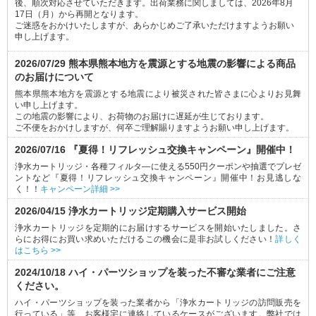
後、順次対応させていただきます。出荷業務に関しましては、2026年8月
17日（月）から再開となります。
ご迷惑をおかけいたしますが、あらかじめご了承いただけますようお願い
申し上げます。
2026/07/29 熊本県熊本地方を震源とする地震の影響による商品
のお届けについて
熊本県熊本地方を震源とする地震により被災された皆さまに心よりお見舞
い申し上げます。
この地震の影響により、お荷物のお届けに遅延が生じております。
ご不便をおかけしますが、何卒ご理解賜りますようお願い申し上げます。
2026/07/16 『夏得！リフレッシュ交換キャンペーン』開催中！
浄水カートリッジ・各種フィルタ―に使える550円クーポンや抽選でプレゼ
ントなど『夏得！リフレッシュ交換キャンペーン』開催中！お見逃しな
く！！
キャンペーン詳細 >>
2026/04/15 浄水カートリッジ定期購入サービス開始
浄水カートリッジを定期的にお届けするサービスを開始いたしました。さ
らにお得にお買い求めいただけるこの機会に是非お試しください！
詳しく
はこちら >>
2024/10/18 ハイ・パーツショップを装った不審な業者にご注意
ください。
ハイ・パーツショップを装った業者から「浄水カートリッジの訪問販売を
行っている」等、お客様宅に連絡しているケースがございます。弊社では