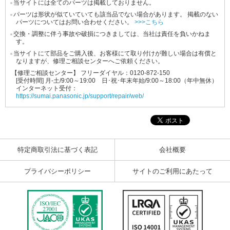
当サイトには全てのパーツは掲載しておりません。
●
パーツは形状が似ていていても該当品でない場合があります。
掲載のない
●
パーツについてはお問い合わせください。
>>>こちら
交換・調整に伴う事故や破損につきましては、当社は責任を負いかねま
●
す。
当サイトにて部品をご購入後、お客様にて取り付けが難しい場合は有償と
●
なりますが、修理ご相談センターへご依頼ください。
【修理ご相談センター】 フリーダイヤル：0120-872-150
[受付時間] 月-土/9:00～19:00 日･祝･年末年始/9:00～18:00（年中無休）
インターネット受付：
https://sumai.panasonic.jp/support/repair/web/
特定商取引法に基づく表記
会社概要
プライバシーポリシー
サイトのご利用にあたって