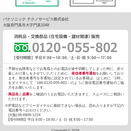
パナソニック テクノサービス株式会社
大阪府門真市大字門真1048
・予期せぬ障害などでお客様とのお電話が途中切断してしまった時に、折り
返しかけ直しをさせていただくために、
発信者番号通知
をお願いしており
ます。発信者番号を非通知に設定されているお客様は、はじめに「186」
をダイヤルして「186-0120-055-802」のように発信電話番号通知のご協
力をお願いいたします。
・
商品名
と
品番
をご確認のうえお電話いただきますと、スムーズにご相談い
ただけます。
※IP電話などフリーダイヤルに接続できない場合は、恐れ入りますが下記の
電話番号へおかけください。
[大阪]
06-6906-1224
【受付時間】平日 9:00～18:00／土･日･祝 9:00～17:00
Copyright © 2026