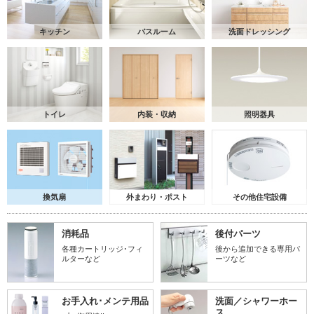
キッチン
バスルーム
洗面ドレッシング
トイレ
内装・収納
照明器具
換気扇
外まわり・ポスト
その他住宅設備
消耗品
後付パーツ
各種カートリッジ･フィ
後から追加できる専用パ
ルターなど
ーツなど
お手入れ･メンテ用品
洗面／シャワーホー
ス