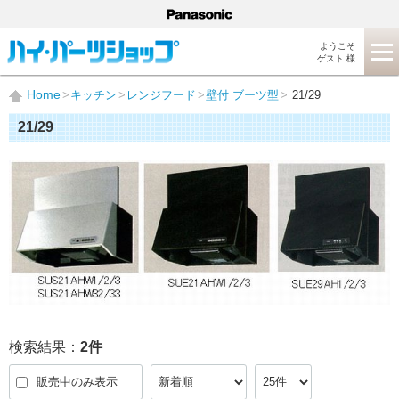
ようこそ
ゲスト 様
Home
キッチン
レンジフード
壁付 ブーツ型
21/29
21/29
検索結果：
2
件
販売中のみ表示