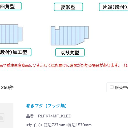
：
250
件
販売中
巻きフタ（フック無）
品番：RLFK74MF1KLED
<サイズ> 短辺737mm×長辺1570mm