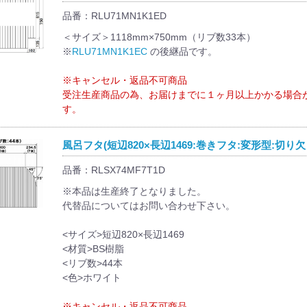
品番：RLU71MN1K1ED
＜サイズ＞1118mm×750mm（リブ数33本）
※
RLU71MN1K1EC
の後継品です。
※キャンセル・返品不可商品
受注生産商品の為、お届けまでに１ヶ月以上かかる場合
す。
風呂フタ(短辺820×長辺1469:巻きフタ:変形型:切り欠
品番：RLSX74MF7T1D
※本品は生産終了となりました。
代替品についてはお問い合わせ下さい。
<サイズ>短辺820×長辺1469
<材質>BS樹脂
<リブ数>44本
<色>ホワイト
※キャンセル・返品不可商品