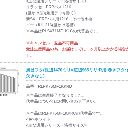
<主な適用シリーズ・浴槽サイズ>
リラッセ FRPバス1216
(腰かけ型)(兼用デッキ除く)
新SX FRPバス用1216 その他水栓
イーユiU 1216(腰かけ浴槽)
※本品はRLSX71MF1K1Cの代替品です。
※キャンセル・返品不可商品
受注生産商品の為、お届けまでに１ヶ月以上かかる場合
す。
風呂フタ(長辺1470ミリ×短辺965ミリ:R用:巻きフタ:
欠きなし)
品番：RLFK76MF1KKRD
※本品は生産終了となりました。
代替品についてはお問い合わせ下さい。
※本品はRLFK76MF1KKRCの代替品です。
<色>ホワイト
<主な適用シリーズ・浴槽サイズ>