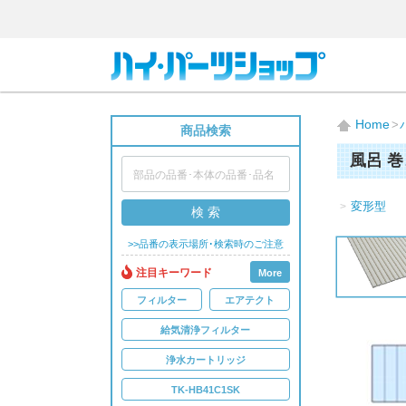
Home
商品検索
風呂 
変形型
検 索
>>品番の表示場所･検索時のご注意
注目キーワード
More
フィルター
エアテクト
給気清浄フィルター
浄水カートリッジ
TK-HB41C1SK