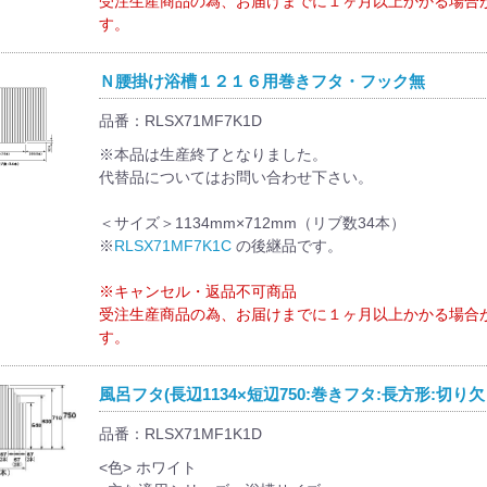
受注生産商品の為、お届けまでに１ヶ月以上かかる場合
す。
Ｎ腰掛け浴槽１２１６用巻きフタ・フック無
品番：RLSX71MF7K1D
※本品は生産終了となりました。
代替品についてはお問い合わせ下さい。
＜サイズ＞1134mm×712mm（リブ数34本）
※
RLSX71MF7K1C
の後継品です。
※キャンセル・返品不可商品
受注生産商品の為、お届けまでに１ヶ月以上かかる場合
す。
風呂フタ(長辺1134×短辺750:巻きフタ:長方形:切り欠
品番：RLSX71MF1K1D
<色> ホワイト