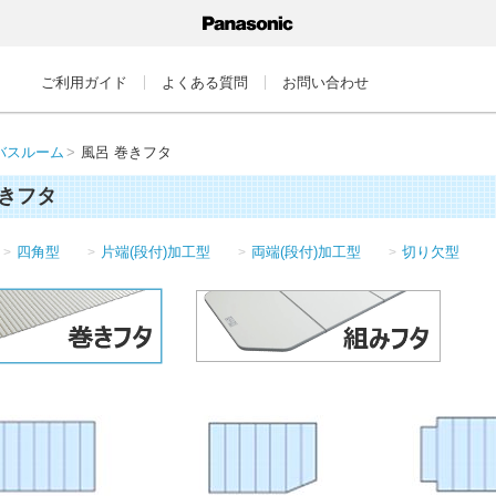
ご利用ガイド
よくある質問
お問い合わせ
バスルーム
風呂 巻きフタ
巻きフタ
四角型
片端(段付)加工型
両端(段付)加工型
切り欠型