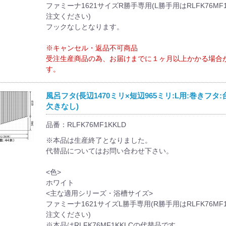
ファミーナ1621サイズR勝手専用(L勝手用はRLFK76MF1
注文ください)
フックなしとなります。
※キャンセル・返品不可商品
受注生産商品の為、お届けまでに１ヶ月以上かかる場合
す。
風呂フタ(長辺1470ミリ×短辺965ミリ:L用:巻きフタ:
欠きなし)
品番：RLFK76MF1KKLD
※本品は生産終了となりました。
代替品についてはお問い合わせ下さい。
<色>
ホワイト
<主な適用シリーズ・浴槽サイズ>
ファミーナ1621サイズL勝手専用(R勝手用はRLFK76MF
注文ください)
※本品はRLFK76MF1KKLCの代替品です。