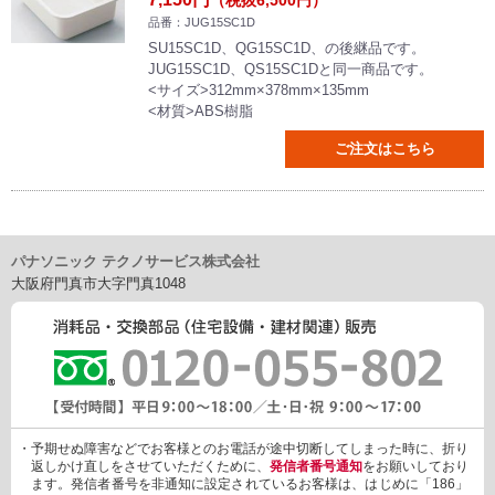
（税抜6,500円）
品番：JUG15SC1D
SU15SC1D、QG15SC1D、の後継品です。
JUG15SC1D、QS15SC1Dと同一商品です。
<サイズ>312mm×378mm×135mm
<材質>ABS樹脂
ご注文はこちら
パナソニック テクノサービス株式会社
大阪府門真市大字門真1048
・予期せぬ障害などでお客様とのお電話が途中切断してしまった時に、折り
返しかけ直しをさせていただくために、
発信者番号通知
をお願いしており
ます。発信者番号を非通知に設定されているお客様は、はじめに「186」