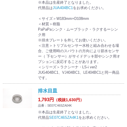
※本品は生産終了となりました。
代替品は
JUA404BC1
をお求めください。
＜サイズ＞W183mm×D108mm
＜材質＞樹脂
PaPaPaシンク・ムーブラック・ラクするーシン
ク用
※排水プレートを外してお使いください。
＜注意＞トリプルセンサー水栓と組み合わせる場
合、ご使用時のスパウトの方向により節水センサ
ー（ 下センサー）がサイドデッキ部やシンク用オ
プションに反応することがあります。
＜シリーズ＞ラクシーナ・LS-i ver2
JUG404BC1、VJ404BC1、LE404BC1と同一商品
です。
排水目皿
1,793円
（税抜1,630円）
品番：SE07C46SZA04K
※本品は生産終了となりました。
代替品
SE07C46SZA4K1
をお求めください。