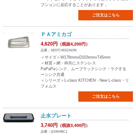
プションに反応することがあります 。
ご注文はこちら
ＰＡアミカゴ
4,620円
（税抜4,200円）
品番：SE07C46SZA03K
＜サイズ＞W178mmxD103mmxT45mm
＜材質＞網・枠共にステンレス
PaPaPaシンク、ムーブラックシンク・ラクする
ーシンク共通
＜シリーズ＞L-class KITCHEN・New L-class・リ
フォムス
ご注文はこちら
止水プレート
3,740円
（税抜3,400円）
品番：QS404BC1