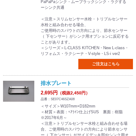
PaPaPaシンク・ムーブラックシンク・ラクする
ーシンク共通
＜注意＞スリムセンサー水栓・トリプルセンサー
水栓と組み合わせる場合、
ご使用時のスパウトの方向により、節水センサー
（ 下センサー）がシンク用オプションに反応する
ことがあります。
＜シリーズ＞L-CLASS KITCHEN・New L-class・
リフォムス・ラクシーナ・V-style・LS-i ver2
ご注文はこちら
排水プレート
2,695円
（税抜2,450円）
品番：SE07C46SZA08
＜サイズ＞W107mm×D182mm
＜材質＞表面：ﾍｱﾗｲﾝ仕上げSUS 裏面：樹脂
※2017年6月～
＜注意＞トリプルセンサー水栓と組み合わせる場
合、ご使用時のスパウトの方向により節水センサ
ー（ 下センサー）がサイドデッキ部やシンク用オ