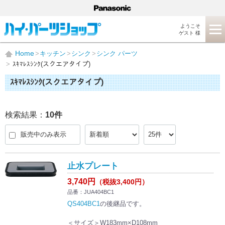
ようこそ
ゲスト 様
Home
キッチン
シンク
シンク パーツ
ｽｷﾏﾚｽｼﾝｸ(スクエアタイプ)
ｽｷﾏﾚｽｼﾝｸ(スクエアタイプ)
検索結果：
10
件
販売中のみ表示
止水プレート
3,740円
（税抜3,400円）
品番：JUA404BC1
QS404BC1
の後継品です。
＜サイズ＞W183mm×D108mm