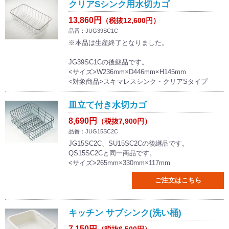
クリアSシンク用水切カゴ
13,860円
（税抜12,600円）
品番：JUG39SC1C
※本品は生産終了となりました。
JG39SC1Cの後継品です。
<サイズ>W236mm×D446mm×H145mm
<対象商品>スキマレスシンク・クリアSタイプ
皿立て付き水切カゴ
8,690円
（税抜7,900円）
品番：JUG15SC2C
JG15SC2C、SU15SC2Cの後継品です。
QS15SC2Cと同一商品です。
<サイズ>265mm×330mm×117mm
ご注文はこちら
キッチン サブシンク(洗い桶)
7,150円