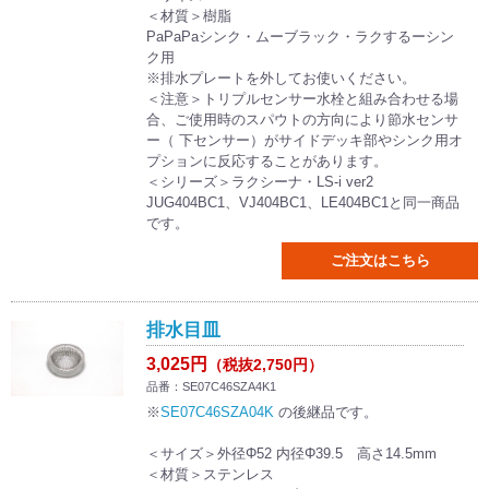
＜材質＞樹脂
PaPaPaシンク・ムーブラック・ラクするーシン
ク用
※排水プレートを外してお使いください。
＜注意＞トリプルセンサー水栓と組み合わせる場
合、ご使用時のスパウトの方向により節水センサ
ー（ 下センサー）がサイドデッキ部やシンク用オ
プションに反応することがあります。
＜シリーズ＞ラクシーナ・LS-i ver2
JUG404BC1、VJ404BC1、LE404BC1と同一商品
です。
ご注文はこちら
排水目皿
3,025円
（税抜2,750円）
品番：SE07C46SZA4K1
※
SE07C46SZA04K
の後継品です。
＜サイズ＞外径Φ52 内径Φ39.5 高さ14.5mm
＜材質＞ステンレス