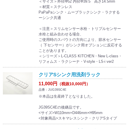
＜サイズ＞外径Φ52 内径Φ39.5 高さ14.5mm
＜材質＞ステンレス
PaPaPaシンク・ムーブラックシンク・ラクする
ーシンク共通
＜注意＞スリムセンサー水栓・トリプルセンサー
水栓と組み合わせる場合、
ご使用時のスパウトの方向により、節水センサー
（ 下センサー）がシンク用オプションに反応する
ことがあります。
＜シリーズ＞L-CLASS KITCHEN・New L-class・
リフォムス・ラクシーナ・V-style・LS-i ver2
クリアSシンク用洗剤ラック
11,000円
（税抜10,000円）
品番：JUG39SC4E
※本品は生産終了となりました。
JG39SC4Eの後継品です。
<サイズ>W110mm×D446mm×H95mm
<対象商品>スキマレスシンク・クリアSタイプ