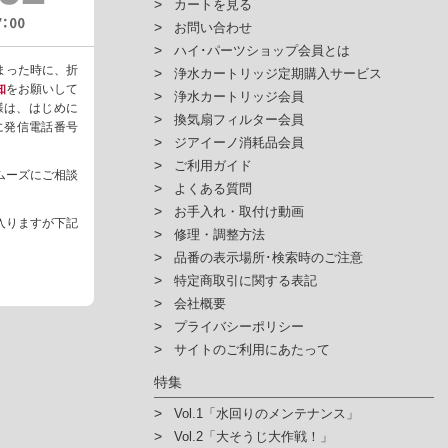
カートを見る
お問い合わせ
ハイ･パーツショップ会員とは
まった時に、折
浄水カートリッジ定期購入サービス
知
をお願いして
浄水カートリッジ会員
様は、はじめに
換気扇フィルター会員
ように発信電話番号
ジアイーノ消耗品会員
ご利用ガイド
ムーズにご相談
よくある質問
お手入れ・取付け動画
入りますが下記
修理・調整方法
品番の表示場所･検索時のご注意
特定商取引に関する表記
会社概要
プライバシーポリシー
サイトのご利用にあたって
特集
Vol.1「水回りのメンテナンス」
Vol.2「大そうじ大作戦！」