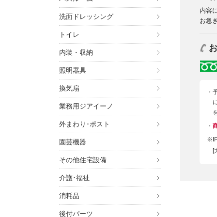
内容
洗面ドレッシング
お急
トイレ
内装・収納
照明器具
換気扇
・
業務用ジアイーノ
外まわり･ポスト
・
※
園芸機器
[
その他住宅設備
介護･福祉
消耗品
後付パーツ