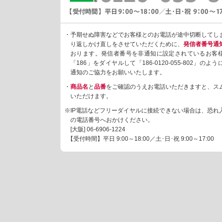
・予期せぬ障害などでお客様とのお電話が途中切断してし
り返しかけ直しをさせていただくために、
発信者番号通
おります。発信者番号を非通知に設定されているお客
「186」をダイヤルして「186-0120-055-802」の
通知のご協力をお願いいたします。
・
商品名
と
品番
をご確認のうえお電話いただきますと、ス
いただけます。
※IP電話などフリーダイヤルに接続できない場合は、恐れ
の電話番号へおかけください。
[大阪]
06-6906-1224
【受付時間】平日 9:00～18:00／土･日･祝 9:00～17:00