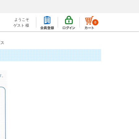
ようこそ
0
ゲスト 様
ビス