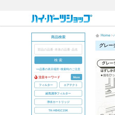
Home
商品検索
グレー
検 索
>>品番の表示場所･検索時のご注意
注目キーワード
More
フィルター
エアテクト
給気清浄フィルター
浄水カートリッジ
TK-HB41C1SK