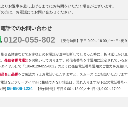
によりお返事を差し上げるまでにお時間をいただく場合がございます。
ぎの方は、お電話にてお問い合わせください。
お電話でのお問い合わせ
0120-055-802
【受付時間】平日 9:00～18:00／土･日･祝 9:0
予期せぬ障害などでお客様とのお電話が途中切断してしまった時に、折り返しかけ直
に、
発信者番号通知
をお願いしております。発信者番号を非通知に設定されているお
をダイヤルして「186-0120-055-802」のように発信電話番号通知のご協力をお願
商品名
と
品番
をご確認のうえお電話いただきますと、スムーズにご相談いただけます
IP電話などフリーダイヤルに接続できない場合は、恐れ入りますが下記の電話番号
06-6906-1224
大阪]
【受付時間】平日 9:00～18:00／土･日･祝 9:00～17:00