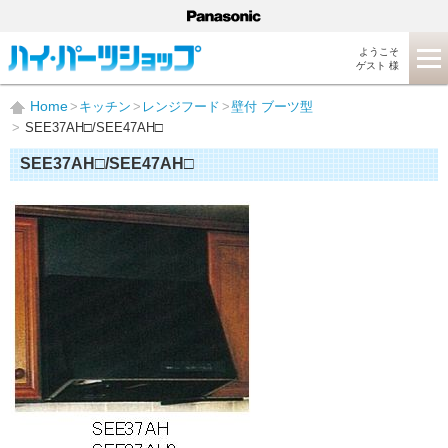
ようこそ
ゲスト 様
Home
キッチン
レンジフード
壁付 ブーツ型
SEE37AH□/SEE47AH□
SEE37AH□/SEE47AH□