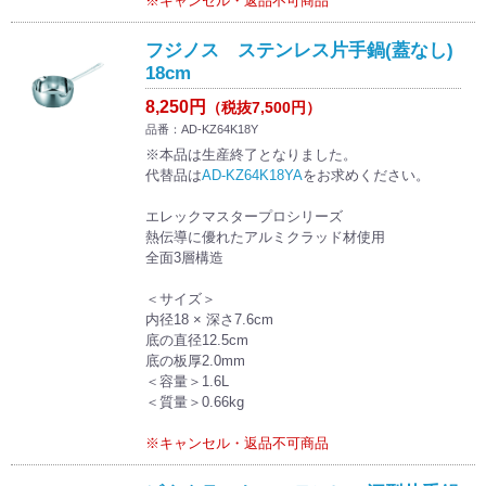
※キャンセル・返品不可商品
フジノス ステンレス片手鍋(蓋なし)
18cm
8,250円
（税抜7,500円）
品番：AD-KZ64K18Y
※本品は生産終了となりました。
代替品は
AD-KZ64K18YA
をお求めください。
エレックマスタープロシリーズ
熱伝導に優れたアルミクラッド材使用
全面3層構造
＜サイズ＞
内径18 × 深さ7.6cm
底の直径12.5cm
底の板厚2.0mm
＜容量＞1.6L
＜質量＞0.66kg
※キャンセル・返品不可商品