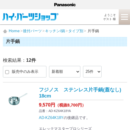
ようこそ
ゲスト 様
Home
後付パーツ
キッチン/鍋
タイプ別
片手鍋
片手鍋
検索結果：
12
件
販売中のみ表示
フジノス ステンレス片手鍋(蓋なし)
18cm
9,570円
（税抜8,700円）
品番：AD-KZ64K18YA
AD-KZ64K18Y
の後継品です。
エレックマスタープロシリーズ