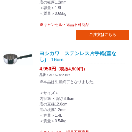
底の板厚1.2mm
＜容量＞1.9L
＜質量＞0.65kg
※キャンセル・返品不可商品
ご注文はこちら
ヨシカワ ステンレス片手鍋(蓋な
し) 16cm
4,950円
（税抜4,500円）
品番：AD-KZ85K16Y
※本品は生産終了となりました。
＜サイズ＞
内径16 × 深さ8.8cm
底の直径12.0cm
底の板厚1.2mm
＜容量＞1.4L
＜質量＞0.54kg