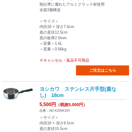
熱伝導に優れたアルミクラッド材使用
全面3層構造
＜サイズ＞
内径18 × 深さ7.6cm
底の直径12.5cm
底の板厚2.0mm
＜容量＞1.6L
＜質量＞0.66kg
※キャンセル・返品不可商品
ご注文はこちら
ヨシカワ ステンレス片手型(蓋な
し) 18cm
5,500円
（税抜5,000円）
品番：AD-KZ85K18Y
＜サイズ＞
内径18 × 深さ9.5cm
底の直径15.5cm