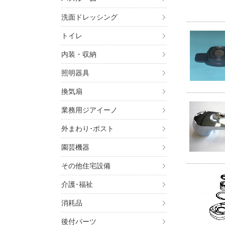
洗面ドレッシング
トイレ
内装・収納
照明器具
換気扇
業務用ジアイーノ
外まわり･ポスト
園芸機器
その他住宅設備
介護･福祉
消耗品
後付パーツ