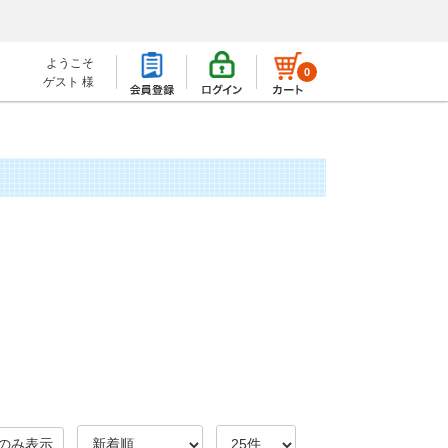
ようこそ
0
ゲスト 様
のみ表示