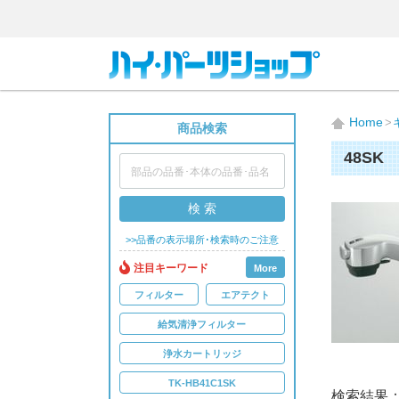
Home
商品検索
48SK
検 索
>>品番の表示場所･検索時のご注意
注目キーワード
More
フィルター
エアテクト
給気清浄フィルター
浄水カートリッジ
TK-HB41C1SK
検索結果