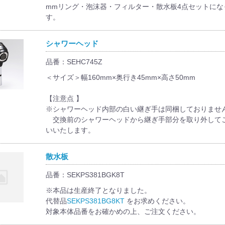
mmリング・泡沫器・フィルター・散水板4点セットにな
す。
シャワーヘッド
品番：SEHC745Z
＜サイズ＞幅160mm×奥行き45mm×高さ50mm
【注意点 】
※シャワーヘッド内部の白い継ぎ手は同梱しておりませ
交換前のシャワーヘッドから継ぎ手部分を取り外して
いいたします。
散水板
品番：SEKPS381BGK8T
※本品は生産終了となりました。
代替品
SEKPS381BG8KT
をお求めください。
対象本体品番をお確かめの上、ご注文ください。