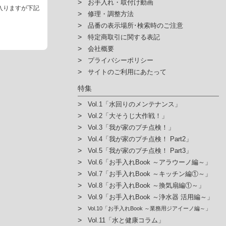
お手入れ・取付け動画
入りますが下記
修理・調整方法
品番の表示場所･検索時のご注意
特定商取引に関する表記
会社概要
プライバシーポリシー
サイトのご利用にあたって
特集
Vol.1「水回りのメンテナンス」
Vol.2「大そうじ大作戦！」
Vol.3「我が家のプチ点検！」
Vol.4「我が家のプチ点検！ Part2」
Vol.5「我が家のプチ点検！ Part3」
Vol.6「お手入れBook ～アラウーノ編～」
Vol.7「お手入れBook ～キッチン編①～」
Vol.8「お手入れBook ～換気扇編①～」
Vol.9「お手入れBook ～浄水器 活用編～」
Vol.10「お手入れBook ～業務用ジアイーノ編～」
Vol.11「水と健康コラム」