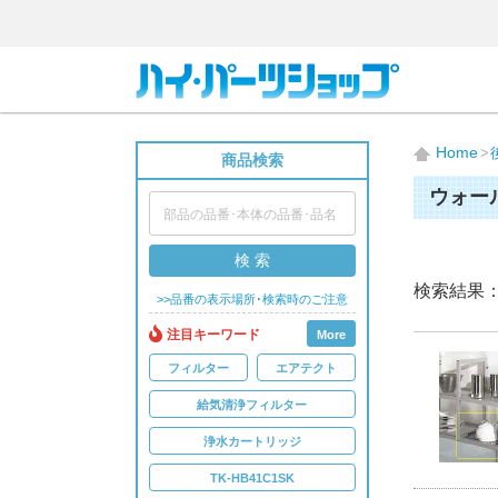
Home
商品検索
ウォー
検 索
検索結果
>>品番の表示場所･検索時のご注意
注目キーワード
More
フィルター
エアテクト
給気清浄フィルター
浄水カートリッジ
TK-HB41C1SK