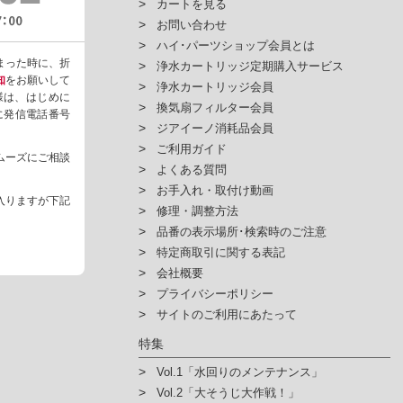
カートを見る
お問い合わせ
ハイ･パーツショップ会員とは
まった時に、折
浄水カートリッジ定期購入サービス
知
をお願いして
浄水カートリッジ会員
様は、はじめに
換気扇フィルター会員
ように発信電話番号
ジアイーノ消耗品会員
ご利用ガイド
ムーズにご相談
よくある質問
お手入れ・取付け動画
入りますが下記
修理・調整方法
品番の表示場所･検索時のご注意
特定商取引に関する表記
会社概要
プライバシーポリシー
サイトのご利用にあたって
特集
Vol.1「水回りのメンテナンス」
Vol.2「大そうじ大作戦！」