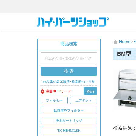
Home
商品検索
BM型
検 索
>>品番の表示場所･検索時のご注意
注目キーワード
More
フィルター
エアテクト
給気清浄フィルター
浄水カートリッジ
検索結果
TK-HB41C1SK