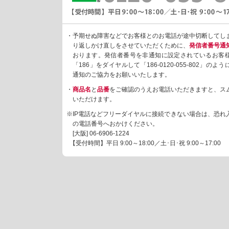
・予期せぬ障害などでお客様とのお電話が途中切断してし
り返しかけ直しをさせていただくために、
発信者番号通
おります。発信者番号を非通知に設定されているお客
「186」をダイヤルして「186-0120-055-802」の
通知のご協力をお願いいたします。
・
商品名
と
品番
をご確認のうえお電話いただきますと、ス
いただけます。
※IP電話などフリーダイヤルに接続できない場合は、恐れ
の電話番号へおかけください。
[大阪]
06-6906-1224
【受付時間】平日 9:00～18:00／土･日･祝 9:00～17:00