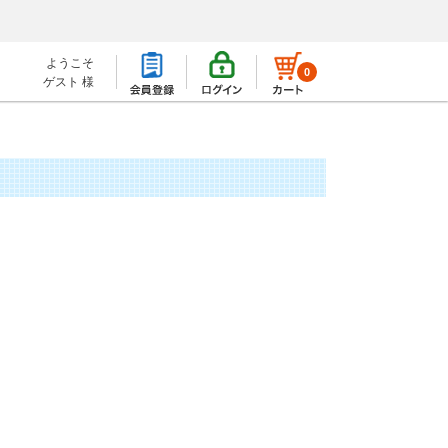
ようこそ
0
ゲスト 様