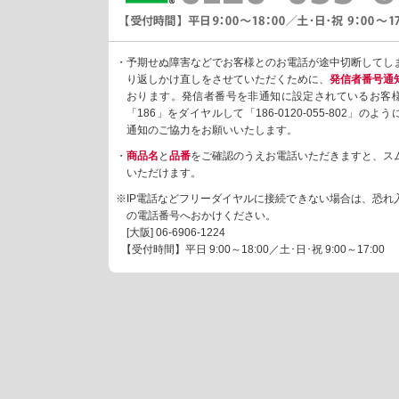
・予期せぬ障害などでお客様とのお電話が途中切断してし
り返しかけ直しをさせていただくために、
発信者番号通
おります。発信者番号を非通知に設定されているお客
「186」をダイヤルして「186-0120-055-802」の
通知のご協力をお願いいたします。
・
商品名
と
品番
をご確認のうえお電話いただきますと、ス
いただけます。
※IP電話などフリーダイヤルに接続できない場合は、恐れ
の電話番号へおかけください。
[大阪]
06-6906-1224
【受付時間】平日 9:00～18:00／土･日･祝 9:00～17:00