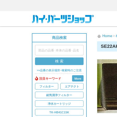
Home
商品検索
SE22A
検 索
>>品番の表示場所･検索時のご注意
注目キーワード
More
フィルター
エアテクト
給気清浄フィルター
浄水カートリッジ
TK-HB41C1SK