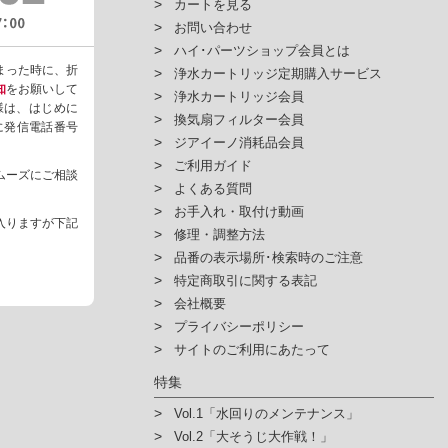
カートを見る
お問い合わせ
ハイ･パーツショップ会員とは
まった時に、折
浄水カートリッジ定期購入サービス
知
をお願いして
浄水カートリッジ会員
様は、はじめに
換気扇フィルター会員
ように発信電話番号
ジアイーノ消耗品会員
ご利用ガイド
ムーズにご相談
よくある質問
お手入れ・取付け動画
入りますが下記
修理・調整方法
品番の表示場所･検索時のご注意
特定商取引に関する表記
会社概要
プライバシーポリシー
サイトのご利用にあたって
特集
Vol.1「水回りのメンテナンス」
Vol.2「大そうじ大作戦！」