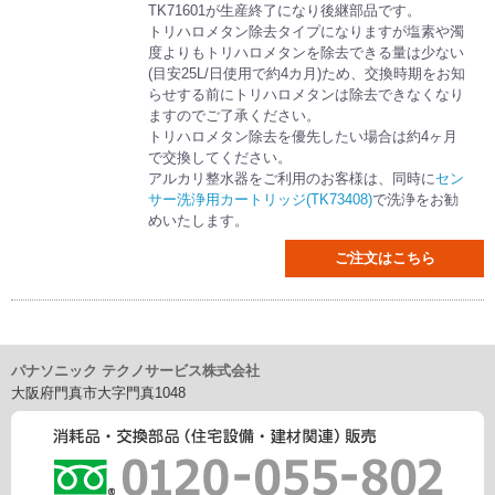
TK71601が生産終了になり後継部品です。
トリハロメタン除去タイプになりますが塩素や濁
度よりもトリハロメタンを除去できる量は少ない
(目安25L/日使用で約4カ月)ため、交換時期をお知
らせする前にトリハロメタンは除去できなくなり
ますのでご了承ください。
トリハロメタン除去を優先したい場合は約4ヶ月
で交換してください。
アルカリ整水器をご利用のお客様は、同時に
セン
サー洗浄用カートリッジ(TK73408)
で洗浄をお勧
めいたします。
ご注文はこちら
パナソニック テクノサービス株式会社
大阪府門真市大字門真1048