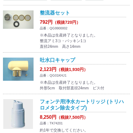
整流器セット
792円
（税抜720円）
品番：QG9900002
※本品は生産終了となりました。
整流アミ3コ・パッキン1コ
直径24mm 高さ14mm
吐水口キャップ
2,123円
（税抜1,930円）
品番：QG01KHJ1
※本品は生産終了となりました。
外形5cm 取付部直径24mm ビス付
フォンテ用浄水カートリッジ (トリハ
ロメタン除去タイプ)
8,250円
（税抜7,500円）
品番：TK74201
約1年で交換してください。