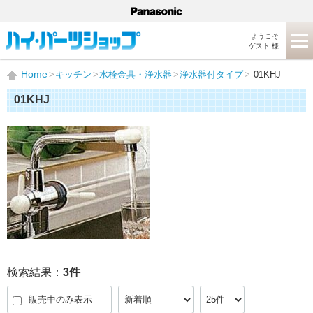
ようこそ
ゲスト 様
Home
キッチン
水栓金具・浄水器
浄水器付タイプ
01KHJ
01KHJ
検索結果：
3
件
販売中のみ表示