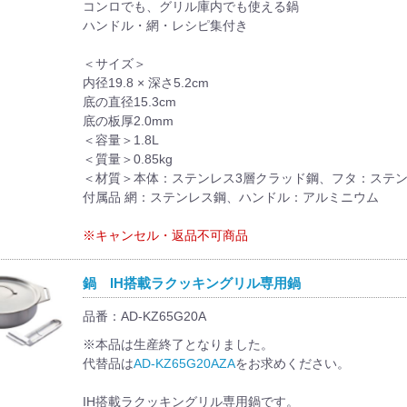
コンロでも、グリル庫内でも使える鍋
ハンドル・網・レシピ集付き
＜サイズ＞
内径19.8 × 深さ5.2cm
底の直径15.3cm
底の板厚2.0mm
＜容量＞1.8L
＜質量＞0.85kg
＜材質＞本体：ステンレス3層クラッド鋼、フタ：ステ
付属品 網：ステンレス鋼、ハンドル：アルミニウム
※キャンセル・返品不可商品
鍋 IH搭載ラクッキングリル専用鍋
品番：AD-KZ65G20A
※本品は生産終了となりました。
代替品は
AD-KZ65G20AZA
をお求めください。
IH搭載ラクッキングリル専用鍋です。