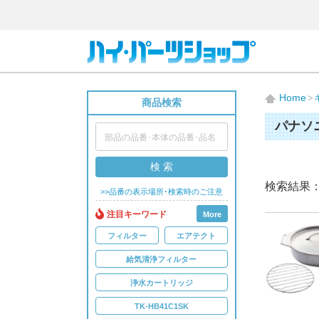
Home
商品検索
パナソ
検 索
検索結果
>>品番の表示場所･検索時のご注意
注目キーワード
More
フィルター
エアテクト
給気清浄フィルター
浄水カートリッジ
TK-HB41C1SK