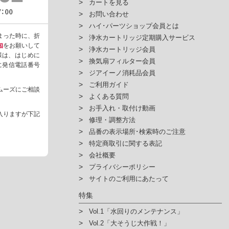
カートを見る
お問い合わせ
ハイ･パーツショップ会員とは
まった時に、折
浄水カートリッジ定期購入サービス
知
をお願いして
浄水カートリッジ会員
様は、はじめに
換気扇フィルター会員
ように発信電話番号
ジアイーノ消耗品会員
ご利用ガイド
ムーズにご相談
よくある質問
お手入れ・取付け動画
入りますが下記
修理・調整方法
品番の表示場所･検索時のご注意
特定商取引に関する表記
会社概要
プライバシーポリシー
サイトのご利用にあたって
特集
Vol.1「水回りのメンテナンス」
Vol.2「大そうじ大作戦！」