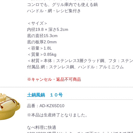
コンロでも、グリル庫内でも使える鍋
ハンドル・網・レシピ集付き
＜サイズ＞
内径19.8 × 深さ5.2cm
底の直径15.3cm
底の板厚2.0mm
＜容量＞1.8L
＜質量＞0.85kg
＜材質＞本体：ステンレス3層クラッド鋼、フタ：ステ
付属品 網：ステンレス鋼、ハンドル：アルミニウム
※キャンセル・返品不可商品
土鍋風鍋 １０号
品番：AD-KZ65D10
※本品は生産終了となりました。
なべ料理に快適