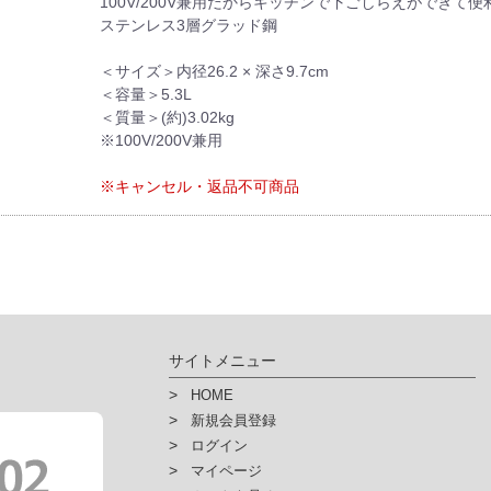
100V/200V兼用だからキッチンで下ごしらえができて便
ステンレス3層グラッド鋼
＜サイズ＞内径26.2 × 深さ9.7cm
＜容量＞5.3L
＜質量＞(約)3.02kg
※100V/200V兼用
※キャンセル・返品不可商品
サイトメニュー
HOME
新規会員登録
ログイン
マイページ