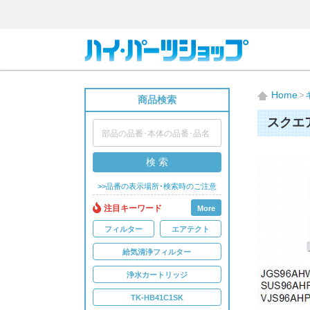
Home
商品検索
スクエ
検 索
>>品番の表示場所･検索時のご注意
注目キーワード
More
フィルター
エアテクト
給気清浄フィルター
浄水カートリッジ
TK-HB41C1SK