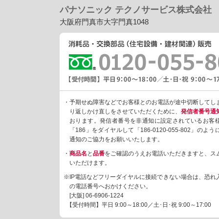
パナソニック テクノサービス株式会社
大阪府門真市大字門真1048
・予期せぬ障害などでお客様とのお電話が途中切断してし
り返しかけ直しをさせていただくために、
発信者番号通
おります。発信者番号を非通知に設定されているお客
「186」をダイヤルして「186-0120-055-802」の
通知のご協力をお願いいたします。
・
商品名
と
品番
をご確認のうえお電話いただきますと、ス
いただけます。
※IP電話などフリーダイヤルに接続できない場合は、恐れ
の電話番号へおかけください。
[大阪]
06-6906-1224
【受付時間】平日 9:00～18:00／土･日･祝 9:00～17:00