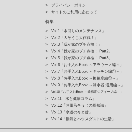
プライバシーポリシー
サイトのご利用にあたって
特集
Vol.1「水回りのメンテナンス」
Vol.2「大そうじ大作戦！」
Vol.3「我が家のプチ点検！」
Vol.4「我が家のプチ点検！ Part2」
Vol.5「我が家のプチ点検！ Part3」
Vol.6「お手入れBook ～アラウーノ編～」
Vol.7「お手入れBook ～キッチン編①～」
Vol.8「お手入れBook ～換気扇編①～」
Vol.9「お手入れBook ～浄水器 活用編～」
Vol.10「お手入れBook ～業務用ジアイーノ編～」
Vol.11「水と健康コラム」
Vol.12「お風呂そうじの豆知識」
Vol.13「水道の今と昔」
Vol.14「換気とハウスダストの生活」