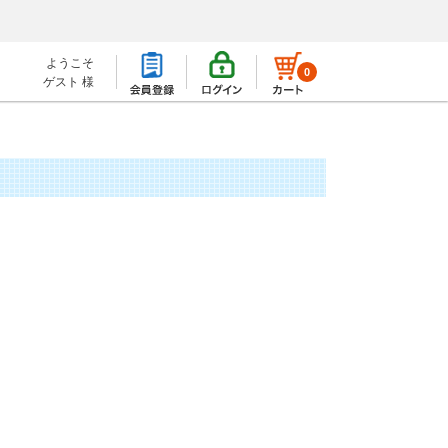
ようこそ
0
ゲスト 様