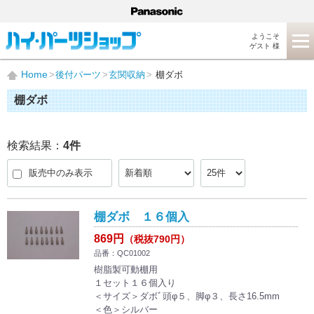
ようこそ
ゲスト 様
Home
後付パーツ
玄関収納
棚ダボ
棚ダボ
検索結果：
4
件
販売中のみ表示
棚ダボ １６個入
869円
（税抜790円）
品番：QC01002
樹脂製可動棚用
１セット１６個入り
＜サイズ＞ダボﾞ頭φ５、脚φ３、長さ16.5mm
＜色＞シルバー