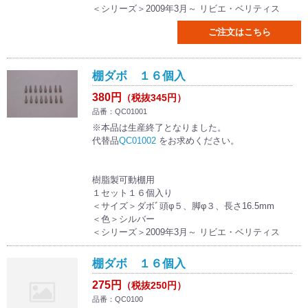
＜シリーズ＞2009年3月～ リビエ・ベリティス
ご注文はこちら
棚ダボ １６個入
380円
（税抜345円）
品番：QC01001
※本品は生産終了となりました。
代替品
QC01002
をお求めください。
樹脂製可動棚用
１セット１６個入り
＜サイズ＞ダボﾞ頭φ５、脚φ３、長さ16.5mm
＜色＞シルバー
＜シリーズ＞2009年3月～ リビエ・ベリティス
棚ダボ １６個入
275円
（税抜250円）
品番：QC0100