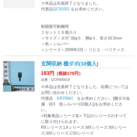
※本品は生産終了となりました。
代替品
QC01001
をお求めください。
樹脂製可動棚用
１セット１６個入り
＜サイズ＞ダボﾞ頭φ５、脚φ３、長さ16.5mm
＜色＞シルバー
＜シリーズ＞2009年3月～ リビエ・ベリティス
玄関収納 棚ダボ(10個入)
193円
（税抜175円）
品番：QCR900018
※本品は生産終了となりました。在庫については
お問い合わせください。
代替品
KR70941
をお求めください。(棚ダボ金
属 径3 色シルバー(10個入))をお求めくださ
い。
<対象商品シリーズ名> 下記のシリーズのすべて
に取り付けられます。
RXシリーズ,LXシリーズ,MXシリーズ,NXシリー
ズ,WXシリーズ,CSIIシリーズ