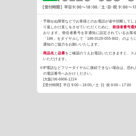
・予期せぬ障害などでお客様とのお電話が途中切断してし
り返しかけ直しをさせていただくために、
発信者番号通
おります。発信者番号を非通知に設定されているお客
「186」をダイヤルして「186-0120-055-802」の
通知のご協力をお願いいたします。
・
商品名
と
品番
をご確認のうえお電話いただきますと、ス
いただけます。
※IP電話などフリーダイヤルに接続できない場合は、恐れ
の電話番号へおかけください。
[大阪]
06-6906-1224
【受付時間】平日 9:00～18:00／土･日･祝 9:00～17:00