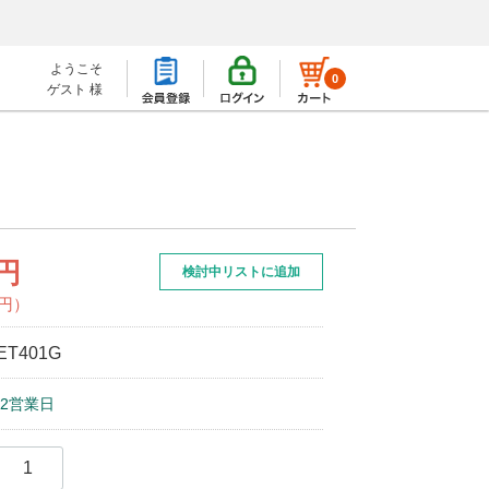
ようこそ
0
ゲスト 様
2円
検討中リストに追加
0円）
ET401G
2営業日