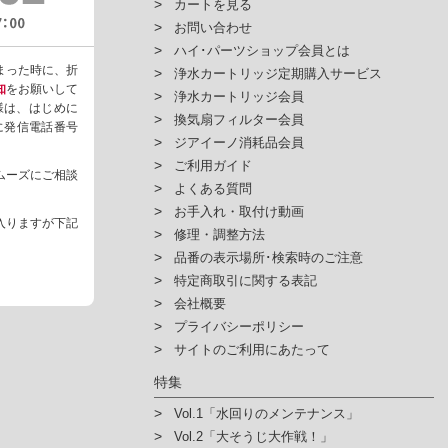
カートを見る
お問い合わせ
ハイ･パーツショップ会員とは
まった時に、折
浄水カートリッジ定期購入サービス
知
をお願いして
浄水カートリッジ会員
様は、はじめに
換気扇フィルター会員
ように発信電話番号
ジアイーノ消耗品会員
ご利用ガイド
ムーズにご相談
よくある質問
お手入れ・取付け動画
入りますが下記
修理・調整方法
品番の表示場所･検索時のご注意
特定商取引に関する表記
会社概要
プライバシーポリシー
サイトのご利用にあたって
特集
Vol.1「水回りのメンテナンス」
Vol.2「大そうじ大作戦！」