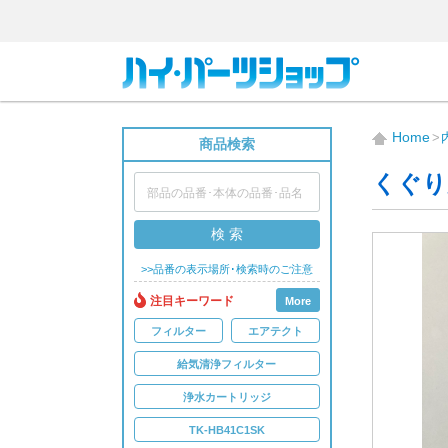
Home
商品検索
くぐり
検 索
>>品番の表示場所･検索時のご注意
注目キーワード
More
フィルター
エアテクト
給気清浄フィルター
浄水カートリッジ
TK-HB41C1SK