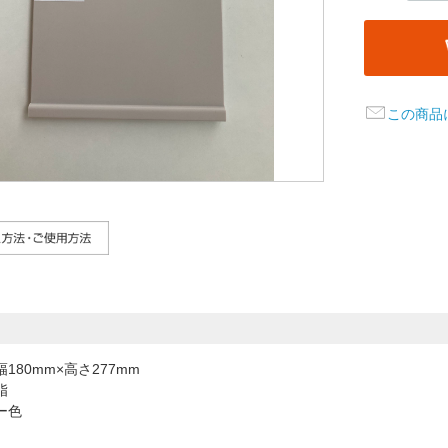
この商品
180mm×高さ277mm
脂
ー色