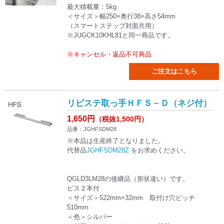
最大積載量：5kg
＜サイズ＞幅250×奥行38×高さ54mm
（スマートステップ対面共用）
※JUGCK10KHL81と同一商品です。
※キャンセル・返品不可商品
ご注文はこちら
リビステ取っ手ＨＦＳ－Ｄ（ネジ付）
1,650円
（税抜1,500円）
品番：JGHFSDM28
※本品は生産終了となりました。
代替品
JGHFSDM28Z
をお求めください。
QGLD3LM28の後継品（形状違い）です。
ビス２本付
＜サイズ＞522mm×32mm 取付け穴ピッチ
510mm
＜色＞シルバー