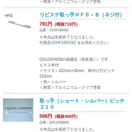
＜材質＞アルミニウム～クリア塗装
リビステ取っ手ＨＦＳ－Ｂ（ネジ付）
781円
（税抜710円）
品番：JGHFSBM28
※本品は生産終了となりました。
代替品
JGHFSBM28Z
をお求めください。
QGLD3SM28の後継品（形状違い）です。
ビス２本付
＜サイズ＞222mm×32mm 取付け穴ピッチ
210mm
＜色＞シルバー
＜材質＞アルミニウム～クリア塗装
取っ手（ショート・シルバー）ピッチ
２１０
506円
（税抜460円）
品番：QGLD3SM28
※本品は生産終了となりました。