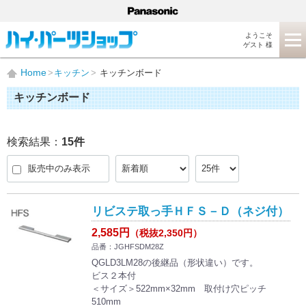
ようこそ
ゲスト 様
Home
キッチン
キッチンボード
キッチンボード
検索結果：
15
件
販売中のみ表示
リビステ取っ手ＨＦＳ－Ｄ（ネジ付）
2,585円
（税抜2,350円）
品番：JGHFSDM28Z
QGLD3LM28の後継品（形状違い）です。
ビス２本付
＜サイズ＞522mm×32mm 取付け穴ピッチ
510mm