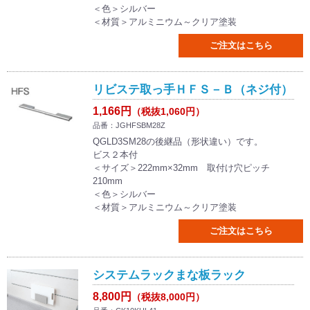
＜色＞シルバー
＜材質＞アルミニウム～クリア塗装
ご注文はこちら
リビステ取っ手ＨＦＳ－Ｂ（ネジ付）
1,166円
（税抜1,060円）
品番：JGHFSBM28Z
QGLD3SM28の後継品（形状違い）です。
ビス２本付
＜サイズ＞222mm×32mm 取付け穴ピッチ
210mm
＜色＞シルバー
＜材質＞アルミニウム～クリア塗装
ご注文はこちら
システムラックまな板ラック
8,800円
（税抜8,000円）