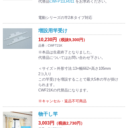
代替品
CWFP11LR011
をお求めください。
電動シリーズの竿2本タイプ対応
増設用竿受け
10,230円
（税抜9,300円）
品番：CWFT21K
※本品は生産終了となりました。
代替品についてはお問い合わせ下さい。
＜サイズ＞外形寸法:13×幅662×高さ105mm
2コ入り
この竿受けを増設することで最大5本の竿が掛け
られます。
CWF21Kの代替品になります。
※キャンセル・返品不可商品
物干し竿
3,003円
（税抜2,730円）