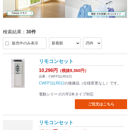
検索結果：
30
件
販売中のみ表示
リモコンセット
10,296円
（税抜9,360円）
品番：CWFP11LR0121
CWFP11LR012
の後継品（仕様変更なし）です。
電動シリーズの竿2本タイプ対応
ご注文はこちら
リモコンセット