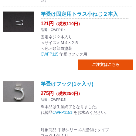
頭）
竿受け固定用トラス小ねじ２本入
121円
（税抜110円）
品番：CWFP114
固定ネジ２本入り
＜サイズ＞Ｍ４×２５
＜色＞頭部白塗装
CWFP115
竿受けフック用
ご注文はこちら
竿受けフック(1ヶ入り)
275円
（税抜250円）
品番：CWFP115
※本品は生産終了となりました。
代替品
CWFP1151
をお求めください。
対象商品:手動シリーズの壁付けタイプ
フック１個入り