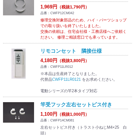
1,969円
（税抜1,790円）
品番：CWFP12CM042
修理交換対象部品のため、ハイ・パーツショップ
での取り扱いを終了いたしました。
交換の依頼は、住宅会社様・工務店様へご依頼く
ださい。 修理ご相談窓口でも承っています。
リモコンセット 隣接仕様
4,180円
（税抜3,800円）
品番：CWFP11LR012
※本品は生産終了となりました。
代替品
CWFP11LR0121
をお求めください。
電動シリーズの竿2本タイプ対応
竿受フック左右セットビス付き
1,100円
（税抜1,000円）
品番：CWFP14CM081
左右セットビス付き（トラスト小ねじM4×25 白
頭）