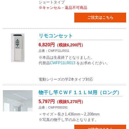
ショートタイプ
※キャンセル・返品不可商品
ご注文はこちら
リモコンセット
6,820円
（税抜6,200円）
品番：CWFP11LR011
※本品は生産終了となりました。
代替品
CWFP11LR013
をお求めください。
電動シリーズの竿2本タイプ対応
物干し竿ＣＷＦ１１ＬＭ用（ロング）
5,797円
（税抜5,270円）
品番：CWFP000291
＜サイズ＞長さ1,436mm～2,208mm
※写真の物干し竿のみとなります。