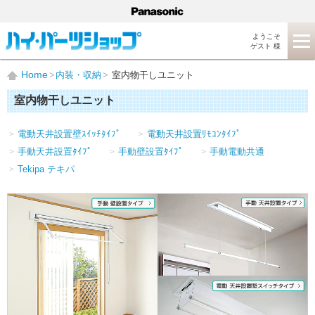
ようこそ
ゲスト 様
Home
内装・収納
室内物干しユニット
室内物干しユニット
電動天井設置壁ｽｲｯﾁﾀｲﾌﾟ
電動天井設置ﾘﾓｺﾝﾀｲﾌﾟ
手動天井設置ﾀｲﾌﾟ
手動壁設置ﾀｲﾌﾟ
手動電動共通
Tekipa テキパ