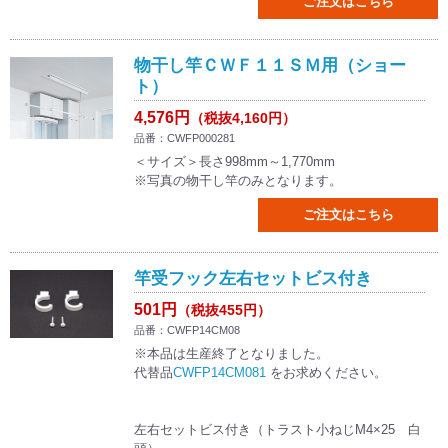
ご注文はこちら
物干し竿ＣＷＦ１１ＳＭ用（ショー
ト）
4,576円
（税抜4,160円）
品番：CWFP000281
＜サイズ＞長さ998mm～1,770mm
※写真の物干し竿のみとなります。
ご注文はこちら
竿受フック左右セットビス付き
501円
（税抜455円）
品番：CWFP14CM08
※本品は生産終了となりました。
代替品
CWFP14CM081
をお求めください。
左右セットビス付き（トラスト小ねじM4×25 白